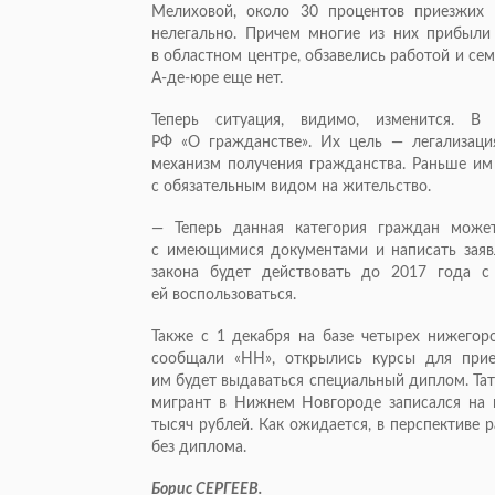
Мелиховой, около 30 процентов приезжих 
нелегально. Причем многие из них прибыл
в областном центре, обзавелись работой и се
А-де-юре
еще нет.
Теперь ситуация, видимо, изменится. 
РФ «О гражданстве». Их цель — легализац
механизм получения гражданства. Раньше им
с обязательным видом на жительство.
— Теперь данная категория граждан може
с имеющимися документами и написать заяв
закона будет действовать до 2017 года с
ей воспользоваться.
Также с 1 декабря на базе четырех нижегор
сообщали «НН», открылись курсы для прие
им будет выдаваться специальный диплом. Тат
мигрант в Нижнем Новгороде записался на к
тысяч рублей. Как ожидается, в перспективе
без диплома.
Борис СЕРГЕЕВ.