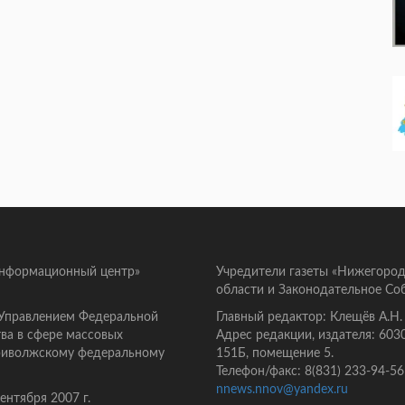
информационный центр»
Учредители газеты «Нижегород
области и Законодательное Со
 Управлением Федеральной
Главный редактор: Клещёв А.Н.
ва в сфере массовых
Адрес редакции, издателя: 603
Приволжскому федеральному
151Б, помещение 5.
Телефон/факс: 8(831) 233-94-56
nnews.nnov@yandex.ru
нтября 2007 г.