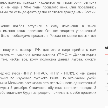
иностранных граждан находятся на территории региона
и к нам еще в
90-е
годы прошлого века. Они поселились
мьями, то
есть-де-факто
давно являются гражданами России.
В конце ноября вступили в силу изменения в закон
ия именно таких приезжих. Отныне вводится упрощенный
 было необходимо прожить в России не менее восьми лет
А
т получить паспорт РФ, для этого надо прийти к нам
ление, — пояснила замначальника УФМС. — Данная норма
 тем, чтобы все, кому положена данная льгота, смогли
одских вузов (ННГУ, ННГАСУ, НГПУ и НГЛУ), о чем ранее
зжих по изучению русского языка. По окончании учебы
ьяна Мелихова рассказала, что первый и пока единственный
урсы 5 декабря. Стоимость обучения составит порядка 3
 работодателям будет запрещено принимать к себе приезжих