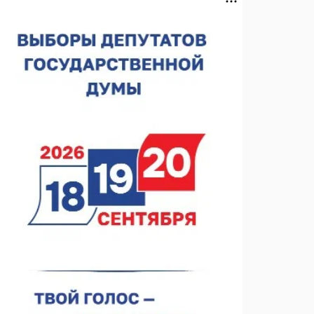
спортобъектов выросла на 28%
07.08.2026 12:15
В Нижнем Новгороде прошло совещание
Росгвардии
07.08.2026 12:04
В Нижегородской области созданы четыре ММЦ
07.08.2026 11:46
Кратковременные перерывы вещания
телерадиопрограмм ожидаются в Нижнем
Новгороде до 16 августа в связи с покраской
07.08.2026 11:20
телебашни
В автобусах Арзамаса устанавливают терминалы
оплаты
07.08.2026 11:03