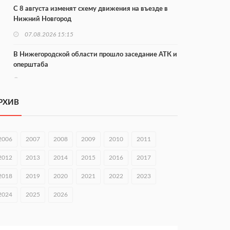
С 8 августа изменят схему движения на въезде в
Нижний Новгород
07.08.2026 15:15
В Нижегородской области прошло заседание АТК и
оперштаба
07.08.2026 14:54
В Чкаловске спустили на воду «Метеор-120Р»
РХИВ
07.08.2026 14:01
В Нижегородской области выбрали лучшего
2006
2007
2008
2009
2010
2011
лесного пожарного
2012
2013
2014
2015
2016
2017
07.08.2026 13:48
2018
2019
2020
2021
2022
2023
В Нижнем Новгороде отметили 70-летие Дня
строителя
2024
2025
2026
07.08.2026 13:15
В Нижегородской области посещаемость