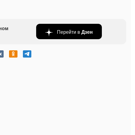
бном
Перейти в
Дзен