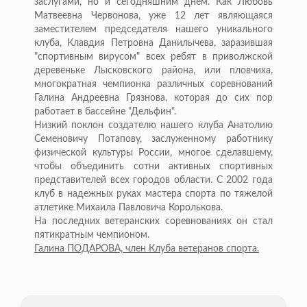
заслугами, но и сегодняшним днем. Как Любовь
Матвеевна Червонова, уже 12 лет являющаяся
заместителем председателя нашего уникального
клуба, Клавдия Петровна Данилычева, заразившая
"спортивным вирусом" всех ребят в приволжской
деревеньке Лысковского района, или пловчиха,
многократная чемпионка различных соревнований
Галина Андреевна Грязнова, которая до сих пор
работает в бассейне "Дельфин".
Низкий поклон создателю нашего клуба Анатолию
Семеновичу Потапову, заслуженному работнику
физической культуры России, многое сделавшему,
чтобы объединить сотни активных спортивных
представителей всех городов области. С 2002 года
клуб в надежных руках мастера спорта по тяжелой
атлетике Михаила Павловича Королькова.
На последних ветеранских соревнованиях он стал
пятикратным чемпионом.
Галина ПОДАРОВА, член Клуба ветеранов спорта.