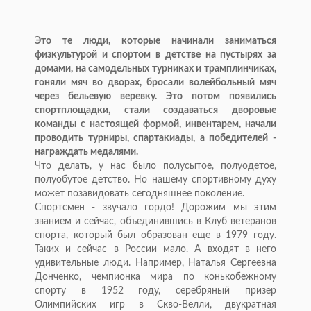
Это те люди, которые начинали заниматься
физкультурой и спортом в детстве на пустырях за
домами, на самодельных турниках и трамплинчиках,
гоняли мяч во дворах, бросали волейбольный мяч
через бельевую веревку. Это потом появились
спортплощадки, стали создаваться дворовые
команды с настоящей формой, инвентарем, начали
проводить турниры, спартакиады, а победителей -
награждать медалями.
Что делать, у нас было полусытое, полуодетое,
полуобутое детство. Но нашему спортивному духу
может позавидовать сегодняшнее поколение.
Спортсмен - звучало гордо! Дорожим мы этим
званием и сейчас, объединившись в Клуб ветеранов
спорта, который был образован еще в 1979 году.
Таких и сейчас в России мало. А входят в него
удивительные люди. Например, Наталья Сергеевна
Донченко, чемпионка мира по конькобежному
спорту в 1952 году, серебряный призер
Олимпийских игр в Скво-Велли, двукратная