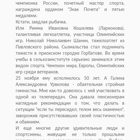
чемпионка России, почетный мастер спорта,
награждена орденом "Знак Почета" и пятью
медалями.
Кстати, заядлая рыбачка.
Или Римма Ивановна Кошелева (Ларионова),
талантливая легкоатлетка, участница Олимпийских
игр. Николай Николаевич Шанин, тяжелоатлет из
Павловского района. Сызмальства стал поднимать
тяжести в приокском городке Горбатове. Во время
учебы в сельхозинституте серьезно занимался этим
видом спорта. Чемпион мира, Европы, Олимпийских
игр среди ветеранов.
25 ноября ему исполнилось 50 лет. А Галина
Александровна Урвилова - обаятельная стройная
гимнастка. Мне как-то довелось с ней участвовать в
одной из телепередач. Она давала пенсионерам
наглядные рекомендации о том, что делать в
ситуации "если ты пересидел, телом весь окаменел",
заворожив присутствовавших своей пластичностью
и обаянием.
И еще многие другие удивительные люди и
спортсмены, живущие не только прошлыми