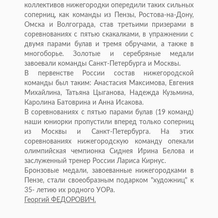
коллективов нижегородки опередили таких сильных
соперниц, как команды из Пензы, Ростова-на-Дону,
Омска и Волгограда, став третьими призерами в
соревнованиях с пятью скакалками, в упражнении с
двумя парами булав и тремя обручами, а также в
многоборье. Золотые и серебряные медали
завоевали команды Санкт-Петербурга и Москвы.
В первенстве России состав нижегородской
команды был таким: Анастасия Максимова, Евгения
Михайлина, Татьяна Цыганова, Надежда Кузьмина,
Каролина Батоврина и Анна Исакова.
В соревнованиях с пятью парами булав (19 команд)
наши юниорки пропустили вперед только соперниц
из Москвы и Санкт-Петербурга. На этих
соревнованиях нижегородскую команду опекали
олимпийская чемпионка Сиднея Ирина Белова и
заслуженный тренер России Лариса Кирнус.
Бронзовые медали, завоеванные нижегородками в
Пензе, стали своеобразным подарком "художниц" к
35- летию их родного УОРа.
Георгий ФЕДОРОВИЧ.