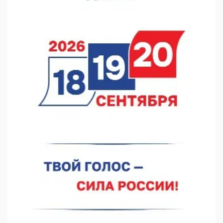
Кратковременные перерывы вещания телерадиопрограмм
ожидаются в Нижнем Новгороде до 16 августа в связи с
покраской телебашни
07.08.2026 11:20
В автобусах Арзамаса устанавливают терминалы оплаты
07.08.2026 11:03