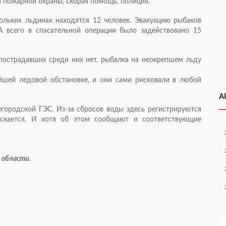
а пожарной охраны, скорая помощь, полиция.
ольких льдинах находятся 12 человек. Эвакуацию рыбаков
А всего в спасательной операции было задействовано 15
пострадавших среди них нет, рыбалка на неокрепшем льду
йшей ледовой обстановке, и они сами рисковали в любой
А
егородской ГЭС.
Из-за
сбросов воды здесь регистрируются
скается. И хотя об этом сообщают и соответствующие
 области.