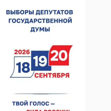
лесного пожарного
07.08.2026 13:48
В Нижнем Новгороде отметили 70-летие Дня
строителя
07.08.2026 13:15
В Нижегородской области посещаемость
спортобъектов выросла на 28%
07.08.2026 12:15
В Нижнем Новгороде прошло совещание
Росгвардии
07.08.2026 12:04
В Нижегородской области созданы четыре ММЦ
07.08.2026 11:46