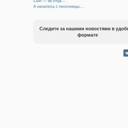
Сын — за отца…
А началось с песочницы…
Следите за нашими новостями в удо
формате