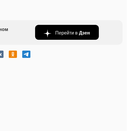
бном
Перейти в
Дзен