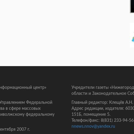
информационный центр»
Учредители газеты «Нижегород
области и Законодательное Со
 Управлением Федеральной
Главный редактор: Клещёв А.Н.
ва в сфере массовых
Адрес редакции, издателя: 603
Приволжскому федеральному
151Б, помещение 5.
Телефон/факс: 8(831) 233-94-56
nnews.nnov@yandex.ru
нтября 2007 г.