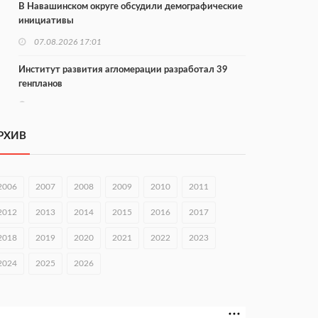
В Навашинском округе обсудили демографические
инициативы
07.08.2026 17:01
Институт развития агломерации разработал 39
генпланов
07.08.2026 16:57
С 8 августа изменят схему движения на въезде в
РХИВ
Нижний Новгород
07.08.2026 15:15
2006
2007
2008
2009
2010
2011
В Нижегородской области прошло заседание АТК и
оперштаба
2012
2013
2014
2015
2016
2017
07.08.2026 14:54
2018
2019
2020
2021
2022
2023
В Чкаловске спустили на воду «Метеор-120Р»
2024
2025
2026
07.08.2026 14:01
В Нижегородской области выбрали лучшего