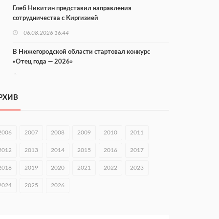
Глеб Никитин представил направления
сотрудничества с Киргизией
06.08.2026 16:44
В Нижегородской области стартовал конкурс
«Отец года — 2026»
06.08.2026 16:37
Городец подписал соглашения с Кара-Кулем и
РХИВ
Токмоком
06.08.2026 16:26
2006
2007
2008
2009
2010
2011
Экспорт продукции АПК Нижегородской области
вырос в 1,9 раза
2012
2013
2014
2015
2016
2017
06.08.2026 16:18
2018
2019
2020
2021
2022
2023
В Нижнем Новгороде открыли фестиваль «Семья
2024
2025
2026
Нижегородская»
06.08.2026 16:08