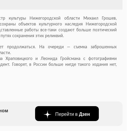
стр культуры Нижегородской области Михаил Грошев,
осохраны объектов культурного наследия Нижегородской
едставленные работы
все-таки
создают больше поэтический
 путях сохранения этих реликвий.
дет продолжаться. На очереди — съемка заброшенных
ласти.
а Храповицкого и Леонида Гройсмана с фотографиями
нт. Говорят, в России больше нигде такого издания нет,
бном
Перейти в
Дзен