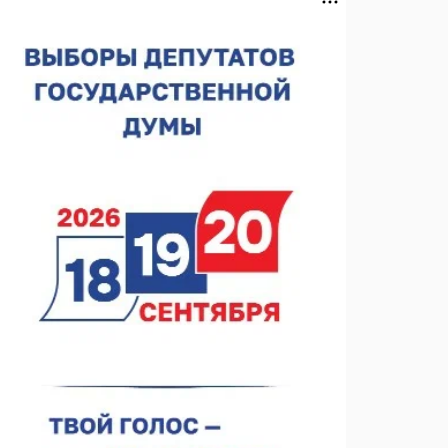
Нижегородская область подписала соглашения с
регионами Киргизии
06.08.2026 15:26
Видели ночь, бежали всю ночь... На
Нижневолжской набережной прошел необычный
забег
06.08.2026 15:25
Они закрыли наш гештальт
06.08.2026 15:05
Нижегородские хирурги выполнили трансоральную
операцию на щитовидной железе
06.08.2026 15:03
Более 30 нижегородцев прошли обучение для
соцконтракта
06.08.2026 14:46