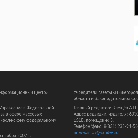
информационный центр»
Учредители газеты «Нижегород
области и Законодательное Со
 Управлением Федеральной
Главный редактор: Клещёв А.Н.
ва в сфере массовых
Адрес редакции, издателя: 603
Приволжскому федеральному
151Б, помещение 5.
Телефон/факс: 8(831) 233-94-56
nnews.nnov@yandex.ru
нтября 2007 г.