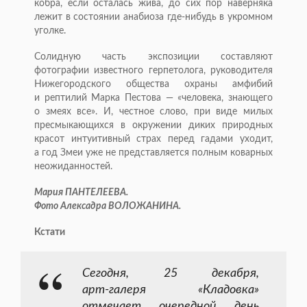
кобра, если осталась жива, до сих пор наверняка
лежит в состоянии анабиоза
где-нибудь
в укромном
уголке.
Солидную часть экспозиции составляют
фотографии известного герпетолога, руководителя
Нижегородского общества охраны амфибий
и рептилий Марка Пестова — «человека, знающего
о змеях все». И, честное слово, при виде милых
пресмыкающихся в окружении диких природных
красот интуитивный страх перед гадами уходит,
а год Змеи уже не представляется полным коварных
неожиданностей.
Мария ПАНТЕЛЕЕВА.
Фото Алексадра ВОЛОЖАНИНА.
Кстати
Сегодня, 25 декабря,
арт-галеря
«Кладовка»
отмечает очередной день