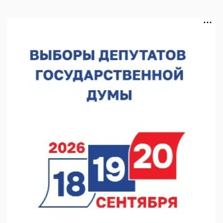
06.08.2026 16:08
Нижегородская область подписала соглашения с регионами
Киргизии
06.08.2026 15:26
Видели ночь, бежали всю ночь... На Нижневолжской
набережной прошел необычный забег
06.08.2026 15:25
Они закрыли наш гештальт
06.08.2026 15:05
Нижегородские хирурги выполнили трансоральную
операцию на щитовидной железе
06.08.2026 15:03
Более 30 нижегородцев прошли обучение для соцконтракта
06.08.2026 14:46