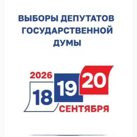
Нижегородская область подписала соглашения с регионами
Киргизии
06.08.2026 15:26
Видели ночь, бежали всю ночь... На Нижневолжской
набережной прошел необычный забег
06.08.2026 15:25
Они закрыли наш гештальт
06.08.2026 15:05
Нижегородские хирурги выполнили трансоральную
операцию на щитовидной железе
06.08.2026 15:03
Более 30 нижегородцев прошли обучение для соцконтракта
06.08.2026 14:46