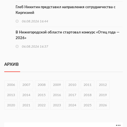
Глеб Никитин представил направления сотрудничества с
Киргизией
06.08.2026 16:44
В Нижегородской области стартовал конкурс «Отец года —
2026»
06.08.2026 16:37
Городец подписал соглашения с Кара-Кулем и Токмоком
АРХИВ
06.08.2026 16:26
Экспорт продукции АПК Нижегородской области вырос в 1,9
раза
2006
2007
2008
2009
2010
2011
2012
06.08.2026 16:18
2013
2014
2015
2016
2017
2018
2019
В Нижнем Новгороде открыли фестиваль «Семья
2020
2021
2022
2023
2024
2025
2026
Нижегородская»
06.08.2026 16:08