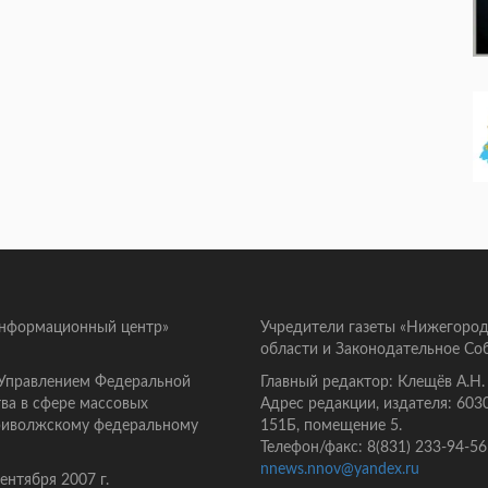
информационный центр»
Учредители газеты «Нижегород
области и Законодательное Со
 Управлением Федеральной
Главный редактор: Клещёв А.Н.
ва в сфере массовых
Адрес редакции, издателя: 603
Приволжскому федеральному
151Б, помещение 5.
Телефон/факс: 8(831) 233-94-56
nnews.nnov@yandex.ru
нтября 2007 г.