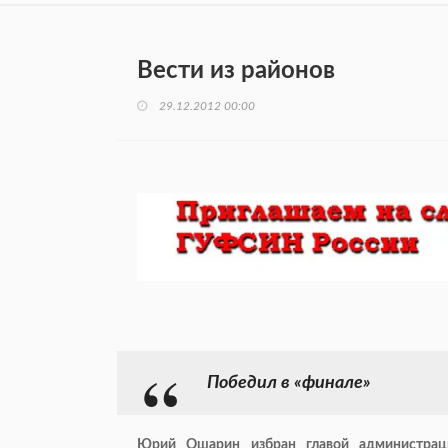
Вести из районов
29.12.2012 00:00
Победил в «финале»
Юрий Ошарин избран главой администраци