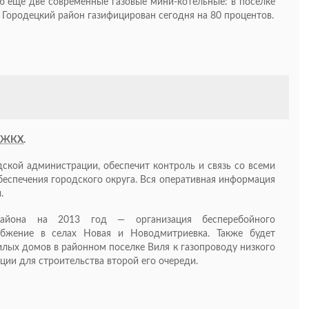
ию еще две современные газовые
мини-котельные
: в поселке
Городецкий район газифицирован сегодня на 80 процентов.
ЖКХ
.
дской администрации, обеспечит контроль и связь со всеми
еспечения городского округа. Вся оперативная информация
.
района на 2013 год — организация бесперебойного
набжение в селах Новая и Новодмитриевка. Также будет
ых домов в районном поселке Виля к газопроводу низкого
ции для строительства второй его очереди.