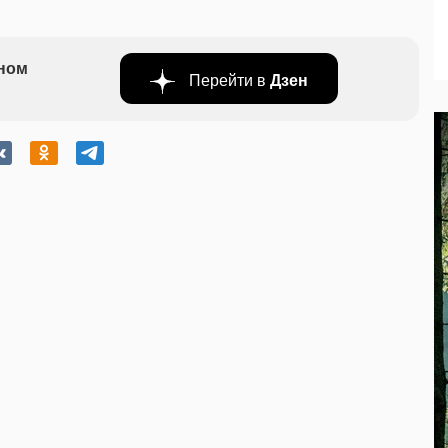
бном
Перейти в
Дзен