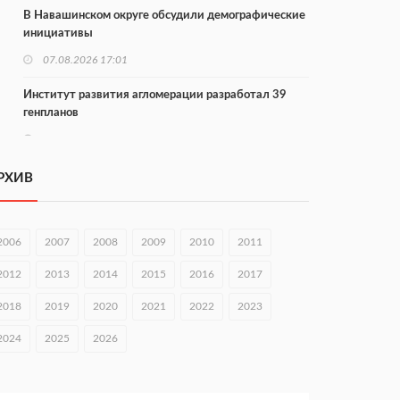
В Навашинском округе обсудили демографические
инициативы
07.08.2026 17:01
Институт развития агломерации разработал 39
генпланов
07.08.2026 16:57
С 8 августа изменят схему движения на въезде в
РХИВ
Нижний Новгород
07.08.2026 15:15
2006
2007
2008
2009
2010
2011
В Нижегородской области прошло заседание АТК и
оперштаба
2012
2013
2014
2015
2016
2017
07.08.2026 14:54
2018
2019
2020
2021
2022
2023
В Чкаловске спустили на воду «Метеор-120Р»
2024
2025
2026
07.08.2026 14:01
В Нижегородской области выбрали лучшего