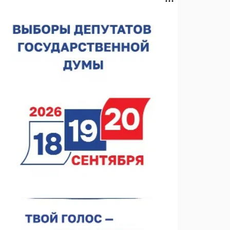
лесного пожарного
07.08.2026 13:48
В Нижнем Новгороде отметили 70-летие Дня
строителя
07.08.2026 13:15
В Нижегородской области посещаемость
спортобъектов выросла на 28%
07.08.2026 12:15
В Нижнем Новгороде прошло совещание
Росгвардии
07.08.2026 12:04
В Нижегородской области созданы четыре ММЦ
07.08.2026 11:46