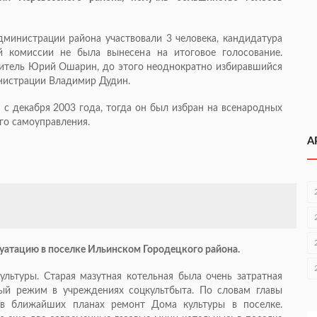
министрации района участвовали 3 человека, кандидатура
 комиссии не была вынесена на итоговое голосование.
дитель Юрий Ошарин, до этого неоднократно избиравшийся
инистрации Владимир Дудин.
с декабря 2003 года, тогда он был избран на всенародных
го самоуправления.
А
луатацию в поселке Ильинском Городецкого района.
льтуры. Старая мазутная котельная была очень затратная
ый режим в учреждениях соцкультбыта. По словам главы
 в ближайших планах ремонт Дома культуры в поселке.