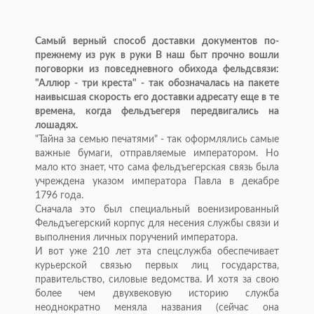
Самый верный способ доставки документов по-
прежнему из рук в руки В наш быт прочно вошли
поговорки из повседневного обихода фельдсвязи:
"Аллюр - три креста" - так обозначалась на пакете
наивысшая скорость его доставки адресату еще в те
времена, когда фельдъегеря передвигались на
лошадях.
"Тайна за семью печатями" - так оформлялись самые
важные бумаги, отправляемые императором. Но
мало кто знает, что сама фельдъегерская связь была
учреждена указом императора Павла в декабре
1796 года.
Сначала это был специальный военизированный
Фельдъегерский корпус для несения службы связи и
выполнения личных поручений императора.
И вот уже 210 лет эта спецслужба обеспечивает
курьерской связью первых лиц государства,
правительство, силовые ведомства. И хотя за свою
более чем двухвековую историю служба
неоднократно меняла названия (сейчас она