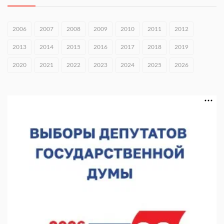
06.08.2026 15:25
Они закрыли наш гештальт
2006
2007
2008
2009
2010
2011
2012
06.08.2026 15:05
2013
2014
2015
2016
2017
2018
2019
Нижегородские хирурги выполнили трансоральную
2020
2021
2022
2023
2024
2025
2026
операцию на щитовидной железе
06.08.2026 15:03
Более 30 нижегородцев прошли обучение для соцконтракта
06.08.2026 14:46
На повороте на Богородск ограничили скорость до 50 км/ч
06.08.2026 14:41
КХЛ + МХЛ. Острая конкуренция в нижегородском «Торпедо»
06.08.2026 14:35
ФК «Нижний Новгород». Шильников и «Шинник»
06.08.2026 14:25