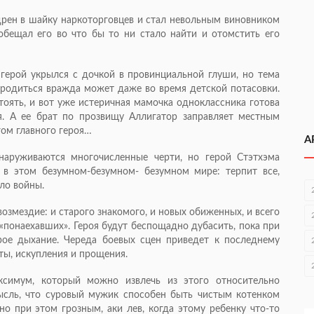
рен в шайку наркоторговцев и стал невольным виновником
обещал его во что бы то ни стало найти и отомстить его
герой укрылся с дочкой в провинциальной глуши, но тема
зародиться вражда может даже во время детской потасовки.
тоять, и вот уже истеричная мамочка одноклассника готова
я. А ее брат по прозвищу Аллигатор заправляет местным
ом главного героя…
А
наруживаются многочисленные черти, но герой Стэтхэма
в этом безумном-безумном- безумном мире: терпит все,
ло войны.
озмездие: и старого знакомого, и новых обиженных, и всего
«понаехавших». Героя будут беспощадно дубасить, пока при
рое дыхание. Череда боевых сцен приведет к последнему
ты, искупления и прощения.
ксимум, который можно извлечь из этого относительно
ысль, что суровый мужик способен быть чистым котенком
 но при этом грозным, аки лев, когда этому ребенку
что-то