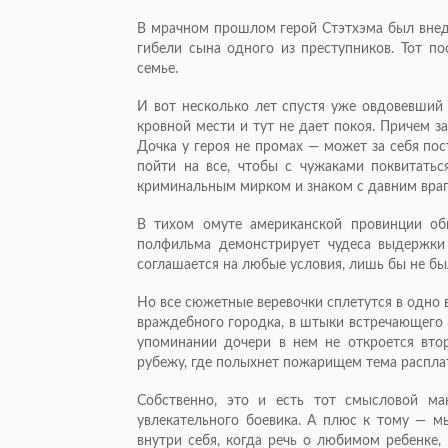
В мрачном прошлом герой Стэтхэма был внед
гибели сына одного из преступников. Тот по
семье.
И вот несколько лет спустя уже овдовевший 
кровной мести и тут не дает покоя. Причем 
Дочка у героя не промах — может за себя пос
пойти на все, чтобы с чужаками поквитатьс
криминальным мирком и знаком с давним враг
В тихом омуте американской провинции об
полфильма демонстрирует чудеса выдержки 
соглашается на любые условия, лишь бы не бы
Но все сюжетные веревочки сплетутся в одно в
враждебного городка, в штыки встречающего 
упоминании дочери в нем не откроется вто
рубежу, где полыхнет пожарищем тема распла
Собственно, это и есть тот смысловой ма
увлекательного боевика. А плюс к тому — м
внутри себя, когда речь о любимом ребенке,