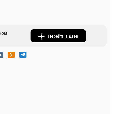
бном
Перейти в
Дзен