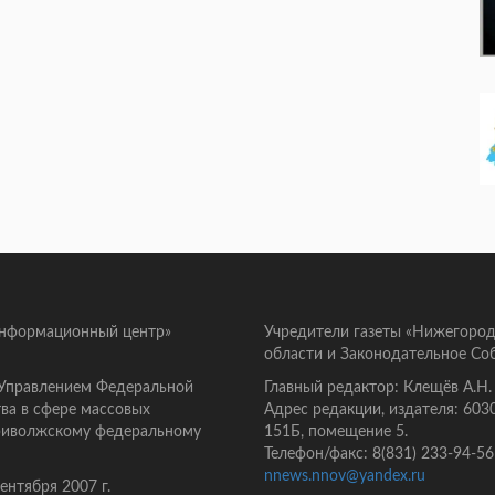
информационный центр»
Учредители газеты «Нижегород
области и Законодательное Со
 Управлением Федеральной
Главный редактор: Клещёв А.Н.
ва в сфере массовых
Адрес редакции, издателя: 603
Приволжскому федеральному
151Б, помещение 5.
Телефон/факс: 8(831) 233-94-56
nnews.nnov@yandex.ru
нтября 2007 г.