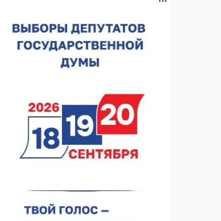
07.08.2026 11:03
Центр «Честный знак» обработал 466 обращений
за полгода
07.08.2026 10:59
Детские сады в Княгинине и Сеченове откроются
после капремонта
07.08.2026 10:53
В Сеченовском округе открыт лагерь «Теплый стан»
07.08.2026 10:35
Тульские мастера и сегодня куют славу и доблесть
русского оружия
07.08.2026 10:15