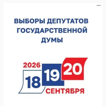
оперштаба
07.08.2026 14:54
В Чкаловске спустили на воду «Метеор-120Р»
07.08.2026 14:01
В Нижегородской области выбрали лучшего лесного
пожарного
07.08.2026 13:48
В Нижнем Новгороде отметили 70-летие Дня строителя
07.08.2026 13:15
В Нижегородской области посещаемость спортобъектов
выросла на 28%
07.08.2026 12:15