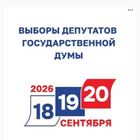
В Нижегородской области выбрали лучшего лесного
пожарного
07.08.2026 13:48
В Нижнем Новгороде отметили 70-летие Дня строителя
07.08.2026 13:15
В Нижегородской области посещаемость спортобъектов
выросла на 28%
07.08.2026 12:15
В Нижнем Новгороде прошло совещание Росгвардии
07.08.2026 12:04
В Нижегородской области созданы четыре ММЦ
07.08.2026 11:46