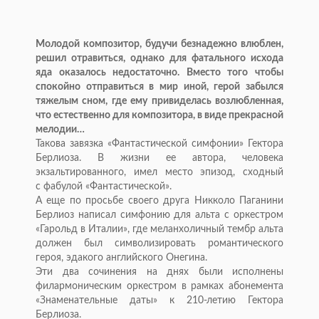
Молодой композитор, будучи безнадежно влюблен,
решил отравиться, однако для фатального исхода
яда оказалось недостаточно. Вместо того чтобы
спокойно отправиться в
мир иной, герой забылся
тяжелым сном, где ему привиделась возлюбленная,
что естественно для композитора, в
виде прекрасной
мелодии
…
Такова завязка
«
Фантастической симфонии
»
Гектора
Берлиоза. В
жизни ее
автора, человека
экзальтированного, имел место эпизод, сходный
с
фабулой
«
Фантастической
»
.
А
еще по
просьбе своего друга Никколо Паганини
Берлиоз написал симфонию для альта с
оркестром
«
Гарольд в
Италии
»
, где меланхоличный тембр альта
должен был символизировать романтического
героя, эдакого английского Онегина.
Эти два сочинения на
днях были исполнены
филармоническим оркестром в
рамках абонемента
«
Знаменательные даты
»
к
210-летию
Гектора
Берлиоза.