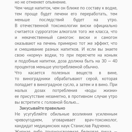
но
не
отменяет опьянение.
Чем чище напиток, чем он
ближе по
составу к
водке,
тем проще будет печени его переработать, тем
меньше последствий будет на
утро.
В
отечественной токсикологии виски официально
считается суррогатом алкоголя того
же класса, что
и
некачественный самогон: виски и
самогон
оказывают на
печень примерно тот
же эффект, что
и
смешивание разных напитков. И
если вы
знаете
свою
«
норму
»
водки, то
при пересчете на
коньяк
и
подобные напитки, доза должна быть на
30
—
40
процентов меньше употребляемой обычно.
Что касается полезных веществ в
вине,
то
виноградники обрабатывают серой, которая
попадает в
виноградное сусло, а
затем и
в
вино. При
малых дозах потребления
«
воды жизни
»
ее
присутствие незаметно, в
противном случае утро
вы
встретите с
головной болью
…
Закусывайте правильно
Не
усугубляйте обильные возлияния усиленным
чревоугодием, уговаривает
врач-токсиколог
,
кандидат медицинских наук Станислав Радченко.