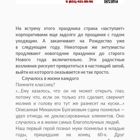
На
встречу этого праздника страна
«
заступает
»
корпоративами еще задолго до
прощания с
годом
уходящим. А
заканчивает на
Рождество уже
в
следующем году. Некоторые
же энтузиасты
продлевают новогодние праздники до
старого
Нового года включительно. Эти радостные
возлияния рискуют превратиться в
настоящий запой,
выйти из
которого оказывается не
так просто.
Случалось в
жизни каждого
Помните классику?
«
…
Ему казалось, что он
не
может открыть глаз,
потому что, если он
только это сделает, сверкнет
молния и
голову его тут
же разнесет на
куски
…
»
Описанная Михаилом Булгаковым сцена похмелья
—
удел отнюдь не
деклассированных элементов. Оно
случалось и
в
жизни самых благополучных людей.
Наш первый герой познал муки похмелья в
младые
годы, пришедшие на
конец
60-х
. Друг