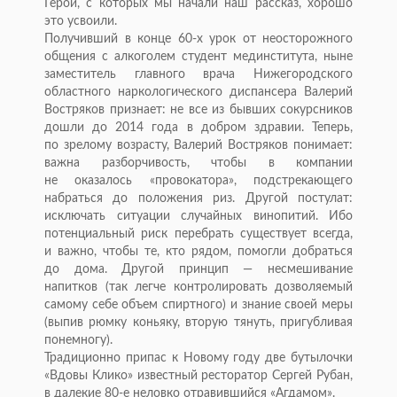
Герои, с
которых мы
начали наш рассказ, хорошо
это усвоили.
Получивший в
конце
60-х
урок от
неосторожного
общения с
алкоголем студент мединститута, ныне
заместитель главного врача Нижегородского
областного наркологического диспансера Валерий
Востряков признает: не
все из
бывших сокурсников
дошли до
2014 года в
добром здравии. Теперь,
по
зрелому возрасту, Валерий Востряков понимает:
важна разборчивость, чтобы в
компании
не
оказалось
«
провокатора
»
, подстрекающего
набраться до
положения риз. Другой постулат:
исключать ситуации случайных винопитий. Ибо
потенциальный риск перебрать существует всегда,
и
важно, чтобы те, кто рядом, помогли добраться
до
дома. Другой принцип
—
несмешивание
напитков (так легче контролировать дозволяемый
самому себе объем спиртного) и
знание своей меры
(выпив рюмку коньяку, вторую тянуть, пригубливая
понемногу).
Традиционно припас к
Новому году две бутылочки
«
Вдовы Клико
»
известный ресторатор Сергей Рубан,
в
далекие
80-е
неловко отравившийся
«
Агдамом
»
.