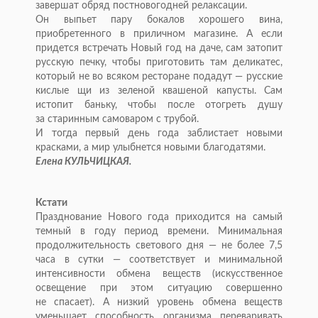
завершат обряд постновогодней релаксации.
Он
выпьет пару бокалов хорошего вина,
приобретенного в
приличном магазине. А
если
придется встречать Новый год на
даче, сам затопит
русскую печку, чтобы приготовить там деликатес,
который не
во
всяком ресторане подадут
—
русские
кислые щи
из
зеленой квашеной капусты. Сам
истопит баньку, чтобы после отогреть душу
за
старинным самоваром с
трубой.
И
тогда первый день года заблистает новыми
красками, а
мир улыбнется новыми благодатями.
Елена КУЛЬЧИЦКАЯ.
Кстати
Празднование Нового года приходится на
самый
темный в
году период времени. Минимальная
продолжительность светового дня
—
не
более 7,5
часа в
сутки
—
соответствует и
минимальной
интенсивности обмена веществ (искусственное
освещение при этом ситуацию совершенно
не
спасает). А
низкий уровень обмена веществ
уменьшает способность организма переваривать