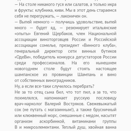
—
На
столе никакого гуся или салатов, а
только икра
и
фрукты: клубника, киви. Мы
в
этот день стараемся
себя не
перегружать,
—
лаконичен он.
—
Выпей немного
—
получишь удовольствие, выпей
много
—
будет яд,
—
резюмирует итальянские
«
опыты
»
Евгений Щербаков, член Национальной
ассоциации виноторговцев России и
Российской
ассоциации сомелье, президент
«
Винного клуба
»
,
генеральный директор сети винных бутиков
«
ОдеВи
»
, победитель конкурса дегустаторов России
среди профессионалов. На
его нынешнем
новогоднем столе будут стоять настоящее
шампанское из
провинции Шампань и
вино
от
собственных виноградников.
Ну, а
если
все-таки
случилось перебрать?
Не
за
то
отец сына бил, что тот пил, а
за
то, что
похмелялся, напоминает русскую пословицу
врач-нарколог
Валерий Востряков. Свежевыжатый
сок (не
путать с
магазинным!), а
также брусничный
или клюквенный морс, смешанные с
медом, насытят
организм аскорбинкой, витаминами группы
В
и
микроэлементами. Теплый душ, хвойная ванна