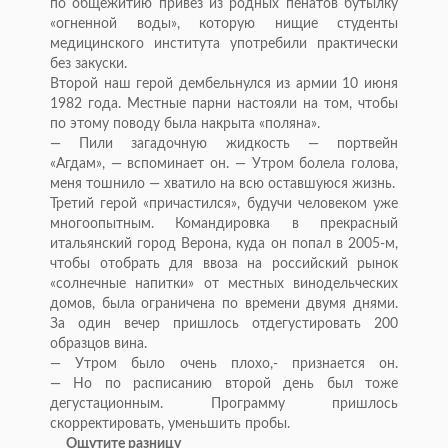
по
общежитию привез из
родных пенатов бутылку
«
огненной воды
»
, которую нищие студенты
медицинского института употребили практически
без закуски.
Второй наш герой дембельнулся из
армии 10 июня
1982 года. Местные парни настояли на
том, чтобы
по
этому поводу была накрыта
«
поляна
»
.
—
Пили загадочную жидкость
—
портвейн
«
Агдам
»
,
—
вспоминает он.
—
Утром болела голова,
меня тошнило
—
хватило на
всю оставшуюся жизнь.
Третий герой
«
причастился
»
, будучи человеком уже
многоопытным. Командировка в
прекрасный
итальянский город Верона, куда он
попал в
2005-м
,
чтобы отобрать для ввоза на
российский рынок
«
солнечные напитки
»
от
местных винодельческих
домов, была ограничена по
времени двумя днями.
За
один вечер пришлось отдегустировать 200
образцов вина.
—
Утром было очень плохо,- признается он.
—
Но
по
расписанию второй день был тоже
дегустационным. Программу пришлось
скорректировать, уменьшить пробы.
Ощутите разницу