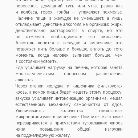
Жирная либо трудноусвояемая белковая пища
—
поросенок, домашний гусь или утка, равно как
и
колбаса, горох, грибы
—
утяжеляет похмелье.
Наличие пищи в
желудке не
уменьшает, а
лишь
откладывает действие алкоголя на
организм: жиры
действительно растворяются в
спирте, но
это
не
отменяет необходимости его окисления.
Алкоголь копится в
желудке и
кишечнике, что
позволяет пить больше и
больше, вплоть до
того
момента, когда человек выпивает больше, чем
в
состоянии усвоить.
Еда усиливает нагрузку на
печень, которая занята
многоступенчатым процессом расщепления
алкоголя.
Через стенки желудка и
кишечника фильтруется
кровь, а
комок пищи будет мешать этому процессу:
закуска усиливает интоксикацию организма, мешая
естественному механизму самоочистки от
ядов.
Увеличивается количество гнилостных
микроорганизмов в
кишечнике. Помните: мясо хуже
переваривается в
присутствии тугоплавких жиров
из-за
повышения общей нагрузки
на
поджелудочную железу.