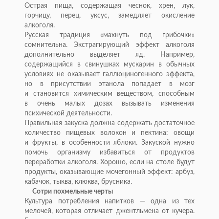
Острая пища, содержащая чеснок, хрен, лук,
горчицу, перец, уксус, замедляет окисление
алкоголя.
Русская традиция
«
махнуть под грибочки
»
сомнительна. Экстрагирующий эффект алкоголя
дополнительно выделяет яд. Например,
содержащийся в
свинушках мускарин в
обычных
условиях не
оказывает галлюциногенного эффекта,
но
в
присутствии этанола попадает в
мозг
и
становится химическим веществом, способным
в
очень малых дозах вызывать изменения
психической деятельности.
Правильная закуска должна содержать достаточное
количество пищевых волокон и
пектина: овощи
и
фрукты, в
особенности яблоки. Закуской нужно
помочь организму избавиться от
продуктов
переработки алкоголя. Хорошо, если на
столе будут
продукты, оказывающие мочегонный эффект: арбуз,
кабачок, тыква, клюква, брусника.
Сотри похмельные черты
Культура потребления напитков
—
одна из
тех
мелочей, которая отличает джентльмена от
кучера.