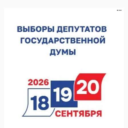
В Чкаловске спустили на воду «Метеор-120Р»
07.08.2026 14:01
В Нижегородской области выбрали лучшего лесного
пожарного
07.08.2026 13:48
В Нижнем Новгороде отметили 70-летие Дня строителя
07.08.2026 13:15
В Нижегородской области посещаемость спортобъектов
выросла на 28%
07.08.2026 12:15
В Нижнем Новгороде прошло совещание Росгвардии
07.08.2026 12:04