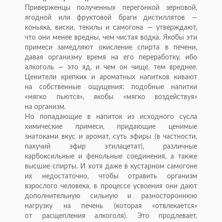
Приверженцы полученных перегонкой зерновой,
ягодной или фруктовой браги дистиллятов
—
коньяка, виски, текилы и
самогона
—
утверждают,
что они менее вредны, чем чистая водка. Якобы эти
примеси замедляют окисление спирта в
печени,
давая организму время на
его переработку, ибо
алкоголь
—
это яд, и
чем он
чище, тем вреднее.
Ценители крепких и
ароматных напитков кивают
на
собственные ощущения: подобные напитки
«
мягко пьются
»
, якобы
«
мягко воздействуя
»
на
организм.
Но
попадающие в
напиток из
исходного сусла
химические примеси, придающие ценимые
знатоками вкус и
аромат, суть эфиры (в
частности,
пахучий эфир этилацетат), различные
карбоксильные и
фенольные соединения, а
также
высшие спирты. И
хотя даже в
кустарном самогоне
их
недостаточно, чтобы отравить организм
взрослого человека, в
процессе усвоения они дают
дополнительную сильную и
разностороннюю
нагрузку на
печень (которая
«
отвлекается
»
от
расщепления алкоголя). Это продлевает,