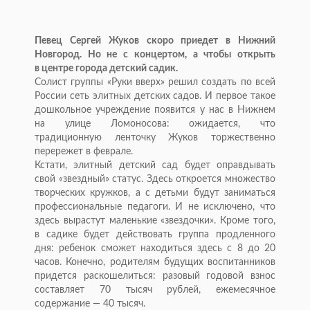
Певец Сергей Жуков скоро приедет в
Нижний
Новгород. Но
не
с
концертом, а
чтобы открыть
в
центре города детский садик.
Солист группы
«
Руки вверх
»
решил создать по
всей
России сеть элитных детских садов. И
первое такое
дошкольное учреждение появится у
нас в
Нижнем
на
улице Ломоносова: ожидается, что
традиционную ленточку Жуков торжественно
перережет в
феврале.
Кстати, элитный детский сад будет оправдывать
свой
«
звездный
»
статус. Здесь откроется множество
творческих кружков, а
с
детьми будут заниматься
профессиональные педагоги. И
не
исключено, что
здесь вырастут маленькие
«
звездочки
»
. Кроме того,
в
садике будет действовать группа продленного
дня: ребенок сможет находиться здесь с
8 до
20
часов. Конечно, родителям будущих воспитанников
придется раскошелиться: разовый годовой взнос
составляет 70 тысяч рублей, ежемесячное
содержание
—
40 тысяч.