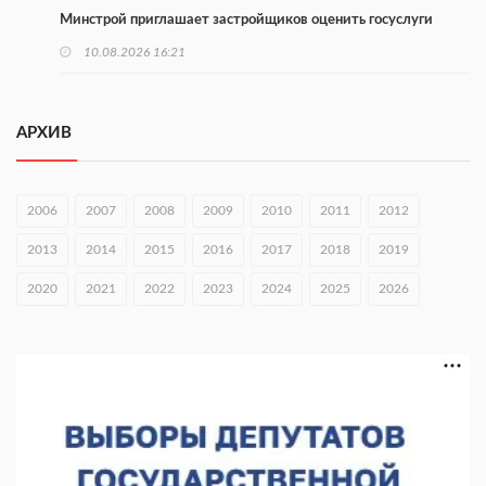
Минстрой приглашает застройщиков оценить госуслуги
10.08.2026 16:21
Более 160 тыс. нижегородцев участвуют в проекте
Минтруда
АРХИВ
10.08.2026 16:14
Глеб Никитин направил соболезнования в Нижнекамск
2006
2007
2008
2009
2010
2011
2012
10.08.2026 16:01
2013
2014
2015
2016
2017
2018
2019
В Нижегородской области совершено почти 34 тыс. донаций
2020
2021
2022
2023
2024
2025
2026
10.08.2026 15:53
Около 120 человек прошли медосмотры на фестивале
10.08.2026 14:04
В Нижнем Новгороде пройдет форум «Завтра зависит от
нас»
10.08.2026 13:53