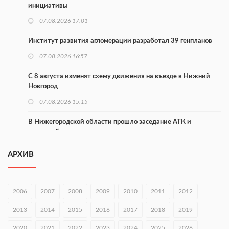
инициативы
07.08.2026 17:01
Институт развития агломерации разработал 39 генпланов
07.08.2026 16:57
С 8 августа изменят схему движения на въезде в Нижний
Новгород
07.08.2026 15:15
В Нижегородской области прошло заседание АТК и
оперштаба
07.08.2026 14:54
АРХИВ
В Чкаловске спустили на воду «Метеор-120Р»
07.08.2026 14:01
2006
2007
2008
2009
2010
2011
2012
В Нижегородской области выбрали лучшего лесного
2013
2014
2015
2016
2017
2018
2019
пожарного
2020
07.08.2026 13:48
2021
2022
2023
2024
2025
2026