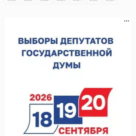
В Нижнем Новгороде отметили 70-летие Дня строителя
07.08.2026 13:15
В Нижегородской области посещаемость спортобъектов
выросла на 28%
07.08.2026 12:15
В Нижнем Новгороде прошло совещание Росгвардии
07.08.2026 12:04
В Нижегородской области созданы четыре ММЦ
07.08.2026 11:46
Кратковременные перерывы вещания телерадиопрограмм
ожидаются в Нижнем Новгороде до 16 августа в связи с
покраской телебашни
07.08.2026 11:20