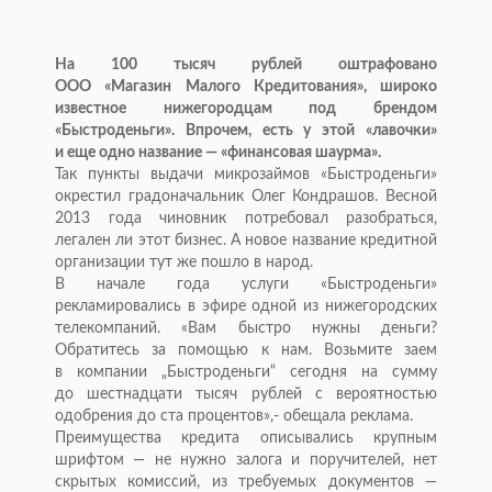
На
100 тысяч рублей оштрафовано
ООО
«
Магазин Малого Кредитования
»
, широко
известное нижегородцам под брендом
«
Быстроденьги
»
. Впрочем, есть у
этой
«
лавочки
»
и
еще одно название
—
«
финансовая шаурма
»
.
Так пункты выдачи микрозаймов
«
Быстроденьги
»
окрестил градоначальник Олег Кондрашов. Весной
2013 года чиновник потребовал разобраться,
легален
ли этот бизнес. А
новое название кредитной
организации тут
же пошло в
народ.
В
начале года услуги
«
Быстроденьги
»
рекламировались в
эфире одной из
нижегородских
телекомпаний.
«
Вам быстро нужны деньги?
Обратитесь за
помощью к
нам. Возьмите заем
в
компании
„
Быстроденьги
“
сегодня на
сумму
до
шестнадцати тысяч рублей с
вероятностью
одобрения до
ста процентов
»
,- обещала реклама.
Преимущества кредита описывались крупным
шрифтом
—
не
нужно залога и
поручителей, нет
скрытых комиссий, из
требуемых документов
—