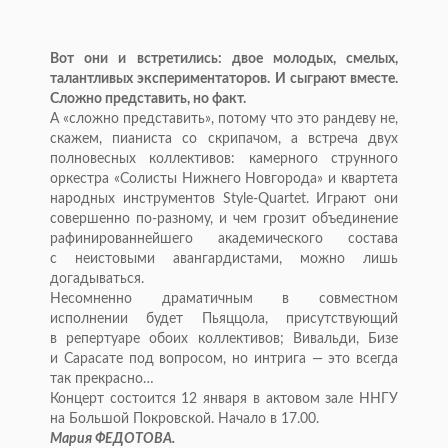
Вот они и
встретились: двое молодых, смелых,
талантливых экспериментаторов. И
сыграют вместе.
Сложно представить, но
факт.
А
«
сложно представить
»
, потому что это рандеву не,
скажем, пианиста со
скрипачом, а
встреча двух
полновесных коллективов: камерного струнного
оркестра
«
Солисты Нижнего Новгорода
»
и
квартета
народных инструментов
Style-Quartet
. Играют они
совершенно
по-разному
, и
чем грозит объединение
рафинированнейшего академического состава
с
неистовыми авангардистами, можно лишь
догадываться.
Несомненно драматичным в
совместном
исполнении будет Пьяццола, присутствующий
в
репертуаре обоих коллективов; Вивальди, Бизе
и
Сарасате под вопросом, но
интрига
—
это всегда
так прекрасно
…
Концерт состоится 12 января в
актовом зале ННГУ
на
Большой Покровской. Начало в
17.00.
Мария ФЕДОТОВА.