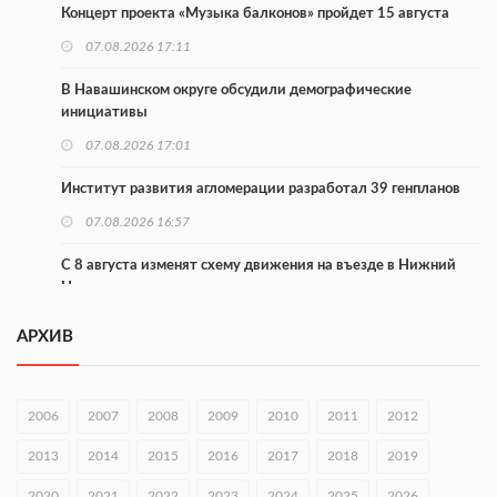
Концерт проекта «Музыка балконов» пройдет 15 августа
07.08.2026 17:11
В Навашинском округе обсудили демографические
инициативы
07.08.2026 17:01
Институт развития агломерации разработал 39 генпланов
07.08.2026 16:57
С 8 августа изменят схему движения на въезде в Нижний
Новгород
07.08.2026 15:15
АРХИВ
В Нижегородской области прошло заседание АТК и
оперштаба
2006
2007
2008
2009
2010
2011
2012
07.08.2026 14:54
2013
2014
2015
2016
2017
2018
2019
В Чкаловске спустили на воду «Метеор-120Р»
2020
07.08.2026 14:01
2021
2022
2023
2024
2025
2026