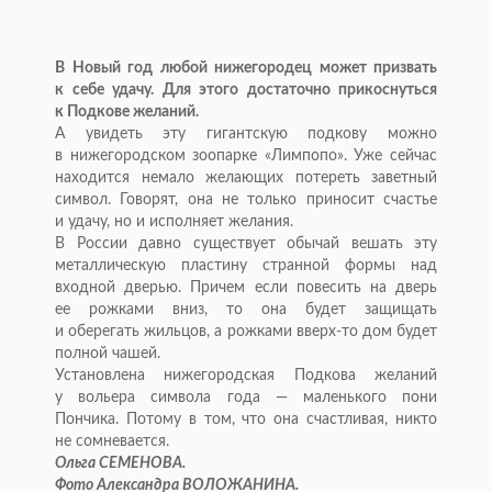
В
Новый год любой нижегородец может призвать
к
себе удачу. Для этого достаточно прикоснуться
к
Подкове желаний.
А
увидеть эту гигантскую подкову можно
в
нижегородском зоопарке
«
Лимпопо
»
. Уже сейчас
находится немало желающих потереть заветный
символ. Говорят, она не
только приносит счастье
и
удачу, но
и
исполняет желания.
В
России давно существует обычай вешать эту
металлическую пластину странной формы над
входной дверью. Причем если повесить на
дверь
ее
рожками вниз, то
она будет защищать
и
оберегать жильцов, а
рожками
вверх-то
дом будет
полной чашей.
Установлена нижегородская Подкова желаний
у
вольера символа года
—
маленького пони
Пончика. Потому в
том, что она счастливая, никто
не
сомневается.
Ольга СЕМЕНОВА.
Фото Александра ВОЛОЖАНИНА.