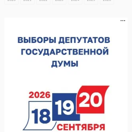
В Нижегородской области выбрали лучшего лесного
пожарного
07.08.2026 13:48
В Нижнем Новгороде отметили 70-летие Дня строителя
07.08.2026 13:15
В Нижегородской области посещаемость спортобъектов
выросла на 28%
07.08.2026 12:15
В Нижнем Новгороде прошло совещание Росгвардии
07.08.2026 12:04
В Нижегородской области созданы четыре ММЦ
07.08.2026 11:46