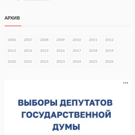
Городец подписал соглашения с Кара-Кулем и Токмоком
АРХИВ
06.08.2026 16:26
Экспорт продукции АПК Нижегородской области вырос в 1,9
раза
2006
2007
2008
2009
2010
2011
2012
06.08.2026 16:18
2013
2014
2015
2016
2017
2018
2019
В Нижнем Новгороде открыли фестиваль «Семья
2020
2021
2022
2023
2024
2025
2026
Нижегородская»
06.08.2026 16:08
Нижегородская область подписала соглашения с регионами
Киргизии
06.08.2026 15:26
Видели ночь, бежали всю ночь... На Нижневолжской
набережной прошел необычный забег
06.08.2026 15:25