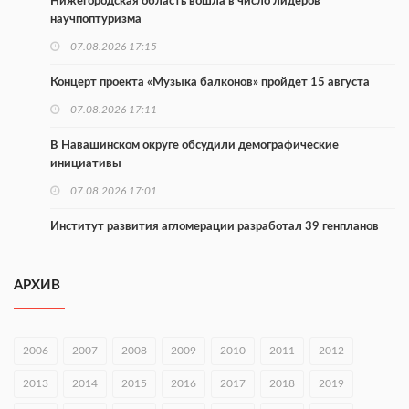
Нижегородская область вошла в число лидеров
научпоптуризма
07.08.2026 17:15
Концерт проекта «Музыка балконов» пройдет 15 августа
07.08.2026 17:11
В Навашинском округе обсудили демографические
инициативы
07.08.2026 17:01
Институт развития агломерации разработал 39 генпланов
07.08.2026 16:57
АРХИВ
С 8 августа изменят схему движения на въезде в Нижний
Новгород
07.08.2026 15:15
2006
2007
2008
2009
2010
2011
2012
В Нижегородской области прошло заседание АТК и
2013
2014
2015
2016
2017
2018
2019
оперштаба