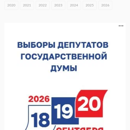
В Нижнем Новгороде открыли фестиваль «Семья
2020
2021
2022
2023
2024
2025
2026
Нижегородская»
06.08.2026 16:08
Нижегородская область подписала соглашения с регионами
Киргизии
06.08.2026 15:26
Видели ночь, бежали всю ночь... На Нижневолжской
набережной прошел необычный забег
06.08.2026 15:25
Они закрыли наш гештальт
06.08.2026 15:05
Нижегородские хирурги выполнили трансоральную
операцию на щитовидной железе
06.08.2026 15:03
Более 30 нижегородцев прошли обучение для соцконтракта