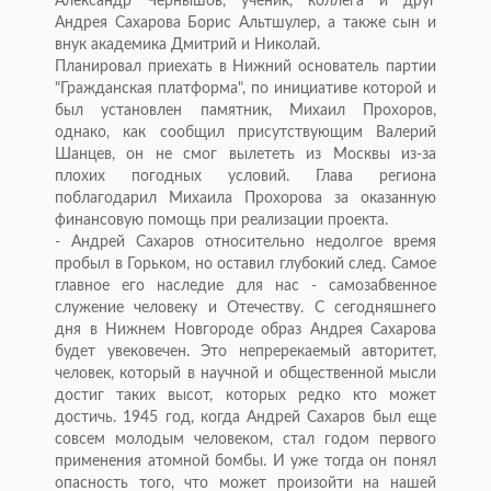
Александр Чернышов, ученик, коллега и друг
Андрея Сахарова Борис Альтшулер, а также сын и
внук академика Дмитрий и Николай.
Планировал приехать в Нижний основатель партии
"Гражданская платформа", по инициативе которой и
был установлен памятник, Михаил Прохоров,
однако, как сообщил присутствующим Валерий
Шанцев, он не смог вылететь из Москвы из-за
плохих погодных условий. Глава региона
поблагодарил Михаила Прохорова за оказанную
финансовую помощь при реализации проекта.
- Андрей Сахаров относительно недолгое время
пробыл в Горьком, но оставил глубокий след. Самое
главное его наследие для нас - самозабвенное
служение человеку и Отечеству. С сегодняшнего
дня в Нижнем Новгороде образ Андрея Сахарова
будет увековечен. Это непререкаемый авторитет,
человек, который в научной и общественной мысли
достиг таких высот, которых редко кто может
достичь. 1945 год, когда Андрей Сахаров был еще
совсем молодым человеком, стал годом первого
применения атомной бомбы. И уже тогда он понял
опасность того, что может произойти на нашей