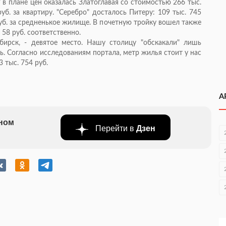
 в плане цен оказалась Златоглавая со стоимостью 266 тыс.
руб. за квартиру. "Серебро" досталось Питеру: 109 тыс. 745
руб. за средненькое жилище. В почетную тройку вошел также
 58 руб. соответственно.
ирск, - девятое место. Нашу столицу "обскакали" лишь
нь. Согласно исследованиям портала, метр жилья стоит у нас
3 тыс. 754 руб.
А
бном
Перейти в
Дзен