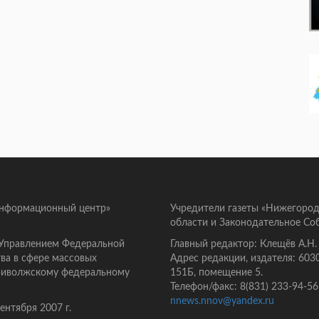
информационный центр»
Учредители газеты «Нижегород
области и Законодательное Со
 Управлением Федеральной
Главный редактор: Клещёв А.Н.
ва в сфере массовых
Адрес редакции, издателя: 603
Приволжскому федеральному
151Б, помещение 5.
Телефон/факс: 8(831) 233-94-56
nnews.nnov@yandex.ru
нтября 2007 г.