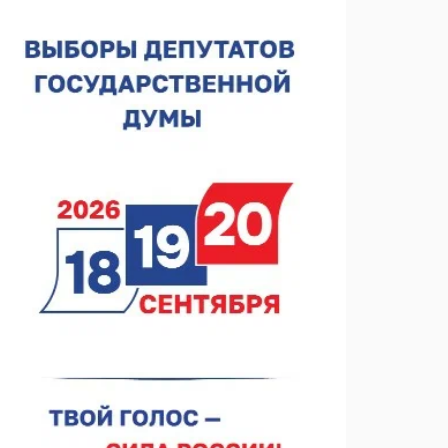
Нижегородская область подписала соглашения с
регионами Киргизии
06.08.2026 15:26
Видели ночь, бежали всю ночь... На
Нижневолжской набережной прошел необычный
забег
06.08.2026 15:25
Они закрыли наш гештальт
06.08.2026 15:05
Нижегородские хирурги выполнили трансоральную
операцию на щитовидной железе
06.08.2026 15:03
Более 30 нижегородцев прошли обучение для
соцконтракта
06.08.2026 14:46