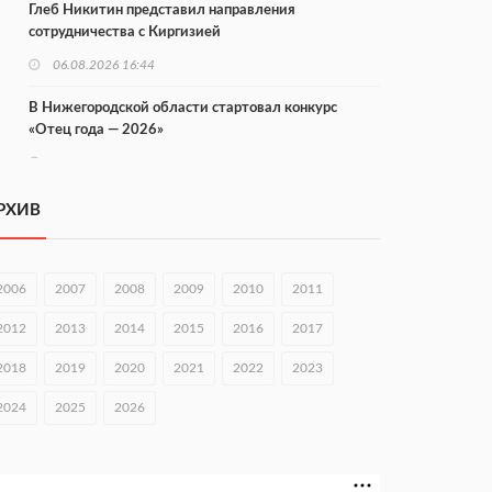
Глеб Никитин представил направления
сотрудничества с Киргизией
06.08.2026 16:44
В Нижегородской области стартовал конкурс
«Отец года — 2026»
06.08.2026 16:37
Городец подписал соглашения с Кара-Кулем и
РХИВ
Токмоком
06.08.2026 16:26
2006
2007
2008
2009
2010
2011
Экспорт продукции АПК Нижегородской области
вырос в 1,9 раза
2012
2013
2014
2015
2016
2017
06.08.2026 16:18
2018
2019
2020
2021
2022
2023
В Нижнем Новгороде открыли фестиваль «Семья
2024
2025
2026
Нижегородская»
06.08.2026 16:08