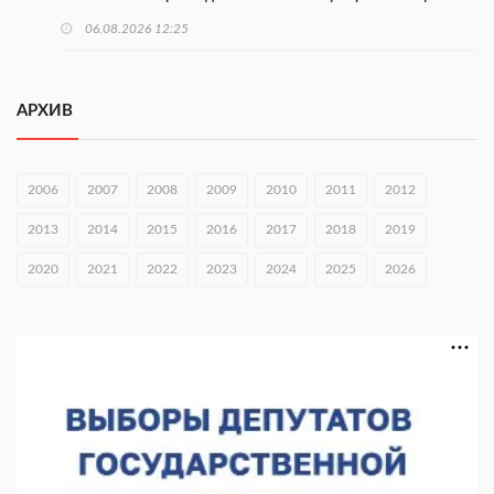
06.08.2026 12:25
Нижегородские МСП получили 97 млн рублей льготного
лизинга
АРХИВ
06.08.2026 12:09
Нижегородцы могут проголосовать за граффити «ФормАРТ»
2006
2007
2008
2009
2010
2011
2012
06.08.2026 12:00
2013
2014
2015
2016
2017
2018
2019
В Хирино пройдет фестиваль «Голос традиций»
2020
2021
2022
2023
2024
2025
2026
06.08.2026 11:44
В Нижегородской области тестируют БАС для выявления
незаконного сброса отходов
05.08.2026 18:42
В регионе направят 10 млн рублей участникам «СВОё дело»
05.08.2026 18:13