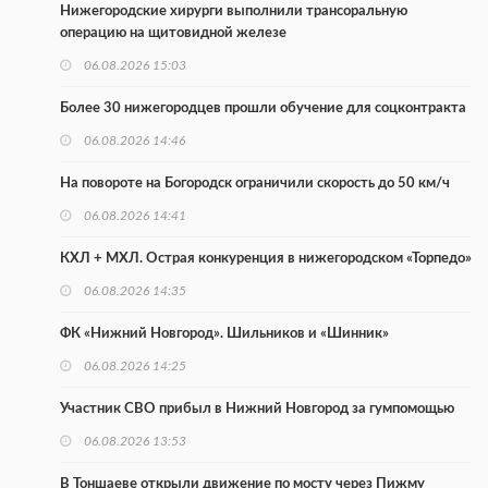
Нижегородские хирурги выполнили трансоральную
операцию на щитовидной железе
06.08.2026 15:03
Более 30 нижегородцев прошли обучение для соцконтракта
06.08.2026 14:46
На повороте на Богородск ограничили скорость до 50 км/ч
06.08.2026 14:41
КХЛ + МХЛ. Острая конкуренция в нижегородском «Торпедо»
06.08.2026 14:35
ФК «Нижний Новгород». Шильников и «Шинник»
06.08.2026 14:25
Участник СВО прибыл в Нижний Новгород за гумпомощью
06.08.2026 13:53
В Тоншаеве открыли движение по мосту через Пижму