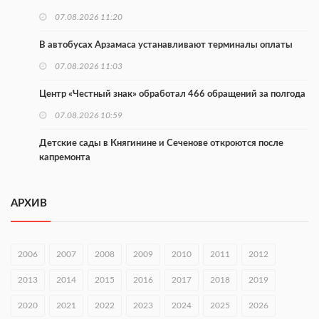
покраской телебашни
07.08.2026 11:20
В автобусах Арзамаса устанавливают терминалы оплаты
07.08.2026 11:03
Центр «Честный знак» обработал 466 обращений за полгода
07.08.2026 10:59
Детские сады в Княгинине и Сеченове откроются после
капремонта
07.08.2026 10:53
АРХИВ
В Сеченовском округе открыт лагерь «Теплый стан»
07.08.2026 10:35
2006
2007
2008
2009
2010
2011
2012
Тульские мастера и сегодня куют славу и доблесть русского
оружия
2013
2014
2015
2016
2017
2018
2019
07.08.2026 10:15
2020
2021
2022
2023
2024
2025
2026