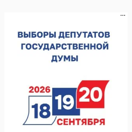
В Нижнем Новгороде откроют IT-центр по
кибербезопасности
06.08.2026 18:42
В Нижегородской области наградили лидеров
строительства
06.08.2026 18:02
Садыр Жапаров и Глеб Никитин провели встречу в Киргизии
06.08.2026 17:43
Проект ФОК на Родионова отмечен на конкурсе «ТИМ-
ЛИДЕРЫ 2025/26»
06.08.2026 17:24
Глеб Никитин представил направления сотрудничества с
Киргизией
06.08.2026 16:44