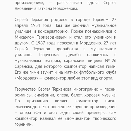
произведения», — рассказывает вдова Сергея
Яковлевича Татьяна Новоженова.
Сергей Терханов родился в городе Горьком 27
апреля 1954 года. Там же окончил музыкальное
училище и консерваторию. Позже познакомился с
Микаэлом Таривердиевым и стал его учеником и
другом. С 1987 года переехал в Мордовию. 27 лет
Сергей Терханов проработал в музыкальном
училище. Творческая дружба сложилась с
музыкальным театром, саранским лицеем №26
Саранска, для которого композитор написал гимн.
Его же гимн звучит и на матчах футбольного клуба
«Мордовия» — композитор любил этот вид спорта.
Творчество Сергея Терханова многогранно – песни,
романсы, симфонии, опера, балет, хоровая музыка.
По признанию коллег, композитор писал
ежесекундно. Его последнее крупное произведение
– опера «Он и она» ждет своей премьеры; сам
композитор называл ее «доминантой творческого
горения».