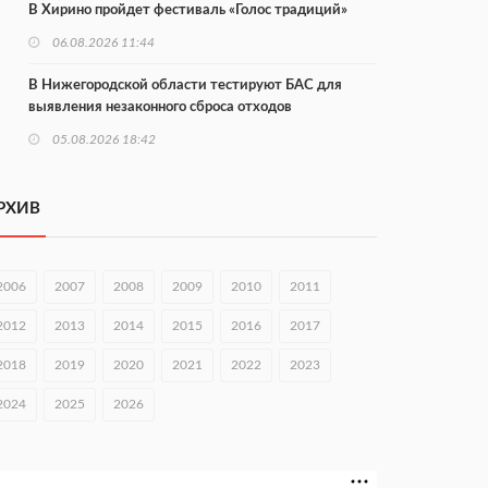
В Хирино пройдет фестиваль «Голос традиций»
06.08.2026 11:44
В Нижегородской области тестируют БАС для
выявления незаконного сброса отходов
05.08.2026 18:42
В регионе направят 10 млн рублей участникам
«СВОё дело»
РХИВ
05.08.2026 18:13
В Нижнем Новгороде чествовали ветеранов-
2006
2007
2008
2009
2010
2011
строителей
2012
2013
2014
2015
2016
2017
05.08.2026 18:07
2018
2019
2020
2021
2022
2023
В Нижнем Новгороде обсудили развитие
волонтерства
2024
2025
2026
05.08.2026 17:58
В Приокском районе утвердили проект КРТ