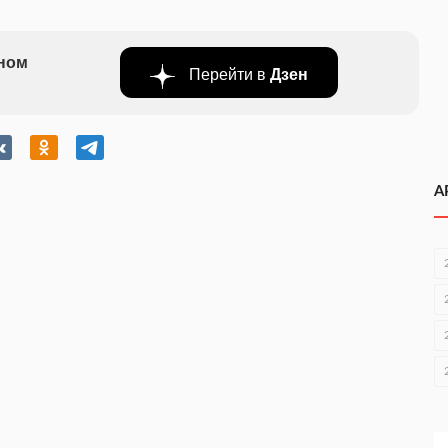
бном
Перейти в
Дзен
А