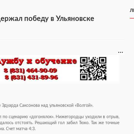
Л
ержал победу в Ульяновске
 Эдуарда Саксонова над ульяновской «Волгой».
л по сценарию «догонялок». Нижегородцы уходили в отрыв,
 удалось отстоять. Решающий гол забил Тюко. Так же точные
а. Счет матча 4:3.