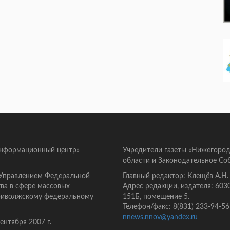
информационный центр»
Учредители газеты «Нижегород
области и Законодательное Со
 Управлением Федеральной
Главный редактор: Клещёв А.Н.
ва в сфере массовых
Адрес редакции, издателя: 603
Приволжскому федеральному
151Б, помещение 5.
Телефон/факс: 8(831) 233-94-56
nnews.nnov@yandex.ru
нтября 2007 г.