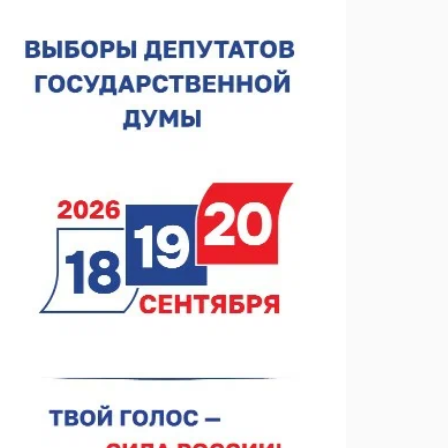
«Ольгино»
05.08.2026 17:43
Нижегородские волонтеры передали помощь
бойцам «БАРС-НН»
05.08.2026 17:34
Центр «Долголетие по-нижегородски» проведет 50
встреч в августе
05.08.2026 16:53
Совет молодых ученых начал работу при
правительстве региона
05.08.2026 15:57
16 нижегородцев победили в конкурсе «Большая
перемена»
05.08.2026 15:50