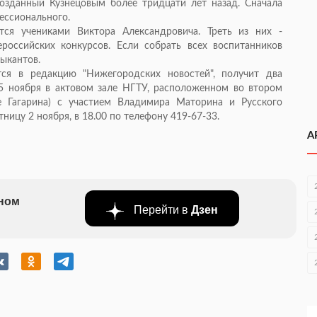
созданный Кузнецовым более тридцати лет назад. Сначала
фессионального.
тся учениками Виктора Александровича. Треть из них -
оссийских конкурсов. Если собрать всех воспитанников
зыкантов.
тся в редакцию "Нижегородских новостей", получит два
(5 ноября в актовом зале НГТУ, расположенном во втором
е Гагарина) с участием Владимира Маторина и Русского
ницу 2 ноября, в 18.00 по телефону 419-67-33.
А
бном
Перейти в
Дзен