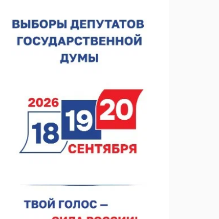
строителя
07.08.2026 13:15
В Нижегородской области посещаемость
спортобъектов выросла на 28%
07.08.2026 12:15
В Нижнем Новгороде прошло совещание
Росгвардии
07.08.2026 12:04
В Нижегородской области созданы четыре ММЦ
07.08.2026 11:46
Кратковременные перерывы вещания
телерадиопрограмм ожидаются в Нижнем
Новгороде до 16 августа в связи с покраской
07.08.2026 11:20
телебашни