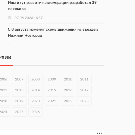
Институт развития агломерации разработал 39
генпланов
07.08.2026 16:57
С 8 августа изменят схему движения на въезде в
Нижний Новгород
07.08.2026 15:15
В Нижегородской области прошло заседание АТК и
РХИВ
оперштаба
07.08.2026 14:54
2006
2007
2008
2009
2010
2011
В Чкаловске спустили на воду «Метеор-120Р»
2012
2013
2014
2015
2016
2017
07.08.2026 14:01
2018
2019
2020
2021
2022
2023
В Нижегородской области выбрали лучшего
лесного пожарного
2024
2025
2026
07.08.2026 13:48
В Нижнем Новгороде отметили 70-летие Дня