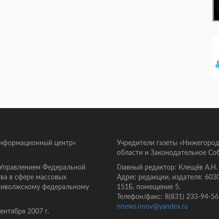
информационный центр»
Учредители газеты «Нижегород
области и Законодательное Со
 Управлением Федеральной
Главный редактор: Клещёв А.Н.
ва в сфере массовых
Адрес редакции, издателя: 603
Приволжскому федеральному
151Б, помещение 5.
Телефон/факс: 8(831) 233-94-56
nnews.nnov@yandex.ru
нтября 2007 г.