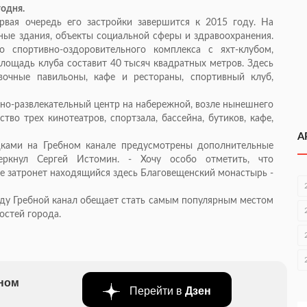
годня.
ервая очередь его застройки завершится к 2015 году. На
ые здания, объекты социальной сферы и здравоохранения.
о спортивно-оздоровительного комплекса с яхт-клубом,
лощадь клуба составит 40 тысяч квадратных метров. Здесь
вочные павильоны, кафе и рестораны, спортивный клуб,
но-развлекательный центр на набережной, возле нынешнего
тво трех кинотеатров, спортзала, бассейна, бутиков, кафе,
А
дками на Гребном канале предусмотрены дополнительные
черкнул Сергей Истомин. - Хочу особо отметить, что
е затронет находящийся здесь Благовещенский монастырь -
оду Гребной канал обещает стать самым популярным местом
остей города.
бном
Перейти в
Дзен