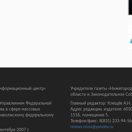
информационный центр»
Учредители газеты «Нижегород
области и Законодательное Со
 Управлением Федеральной
Главный редактор: Клещёв А.Н.
ва в сфере массовых
Адрес редакции, издателя: 603
Приволжскому федеральному
151Б, помещение 5.
Телефон/факс: 8(831) 233-94-56
nnews.nnov@yandex.ru
нтября 2007 г.