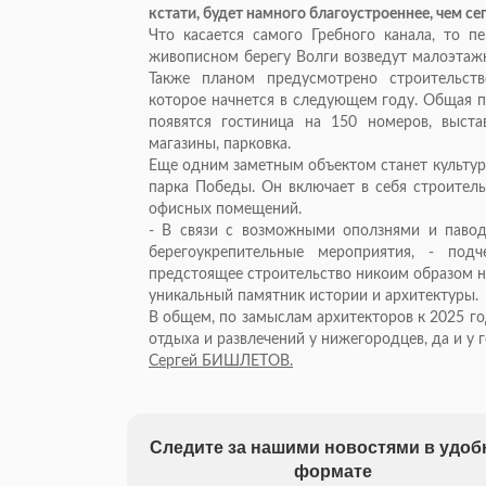
кстати, будет намного благоустроеннее, чем се
Что касается самого Гребного канала, то п
живописном берегу Волги возведут малоэтажн
Также планом предусмотрено строительств
которое начнется в следующем году. Общая п
появятся гостиница на 150 номеров, выста
магазины, парковка.
Еще одним заметным объектом станет культур
парка Победы. Он включает в себя строительс
офисных помещений.
- В связи с возможными оползнями и паво
берегоукрепительные мероприятия, - под
предстоящее строительство никоим образом н
уникальный памятник истории и архитектуры.
В общем, по замыслам архитекторов к 2025 г
отдыха и развлечений у нижегородцев, да и у г
Сергей БИШЛЕТОВ.
Следите за нашими новостями в удо
формате