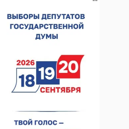
спортобъектов выросла на 28%
07.08.2026 12:15
В Нижнем Новгороде прошло совещание
Росгвардии
07.08.2026 12:04
В Нижегородской области созданы четыре ММЦ
07.08.2026 11:46
Кратковременные перерывы вещания
телерадиопрограмм ожидаются в Нижнем
Новгороде до 16 августа в связи с покраской
07.08.2026 11:20
телебашни
В автобусах Арзамаса устанавливают терминалы
оплаты
07.08.2026 11:03