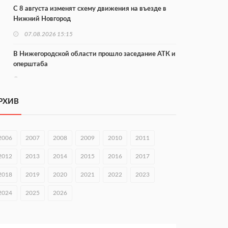
С 8 августа изменят схему движения на въезде в
Нижний Новгород
07.08.2026 15:15
В Нижегородской области прошло заседание АТК и
оперштаба
07.08.2026 14:54
В Чкаловске спустили на воду «Метеор-120Р»
РХИВ
07.08.2026 14:01
В Нижегородской области выбрали лучшего
2006
2007
2008
2009
2010
2011
лесного пожарного
2012
2013
2014
2015
2016
2017
07.08.2026 13:48
2018
2019
2020
2021
2022
2023
В Нижнем Новгороде отметили 70-летие Дня
строителя
2024
2025
2026
07.08.2026 13:15
В Нижегородской области посещаемость