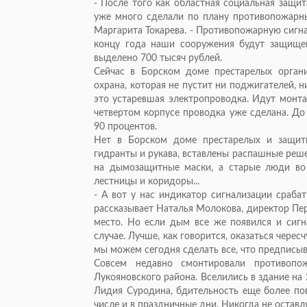
- После того как областная социальная защи
уже много сделали по плану противопожарных
Маргарита Токарева. - Противопожарную сигн
концу года наши сооружения будут защищен
выделено 700 тысяч рублей.
Сейчас в Борском доме престарелых органи
охрана, которая не пустит ни поджигателей, 
это устаревшая электропроводка. Идут монта
четвертом корпусе проводка уже сделана. До
90 процентов.
Нет в Борском доме престарелых и защит
гидранты и рукава, вставлены распашные реш
на дымозащитные маски, а старые люди во 
лестницы и коридоры...
- А вот у нас индикатор сигнализации срабат
рассказывает Наталья Молокова, директор Пе
место. Но если дым все же появился и сиг
случае. Лучше, как говорится, оказаться чере
мы можем сегодня сделать все, что предписыв
Совсем недавно смонтировали противопо
Лукояновского района. Вселились в здание на 
Лидия Суродина, бдительность еще более пов
числе и в праздничные дни. Никогда не остав