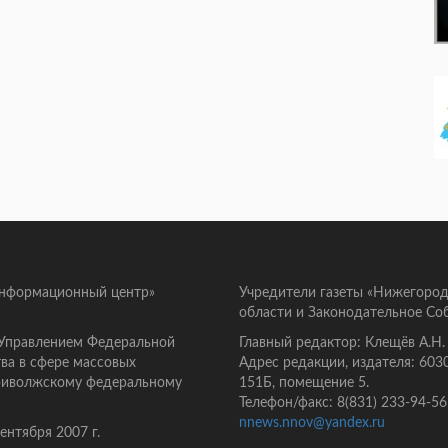
информационный центр»
Учредители газеты «Нижегород
области и Законодательное Со
 Управлением Федеральной
Главный редактор: Клещёв А.Н.
ва в сфере массовых
Адрес редакции, издателя: 603
Приволжскому федеральному
151Б, помещение 5.
Телефон/факс: 8(831) 233-94-56
nnews.nnov@yandex.ru
нтября 2007 г.