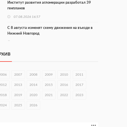
Институт развития агломерации разработал 39
генпланов
07.08.2026 16:57
С 8 августа изменят схему движения на въезде в
Нижний Новгород
07.08.2026 15:15
В Нижегородской области прошло заседание АТК и
РХИВ
оперштаба
07.08.2026 14:54
2006
2007
2008
2009
2010
2011
В Чкаловске спустили на воду «Метеор-120Р»
2012
2013
2014
2015
2016
2017
07.08.2026 14:01
2018
2019
2020
2021
2022
2023
В Нижегородской области выбрали лучшего
лесного пожарного
2024
2025
2026
07.08.2026 13:48
В Нижнем Новгороде отметили 70-летие Дня