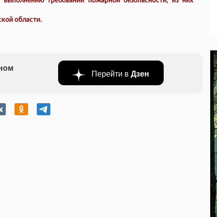
 выполнению требований пожарной безопасности, из них
кой области.
бном
Перейти в
Дзен