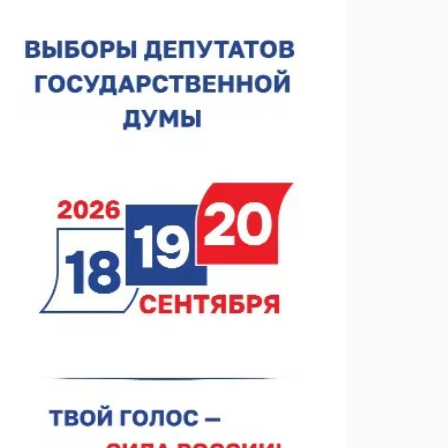
строителя
07.08.2026 13:15
В Нижегородской области посещаемость
спортобъектов выросла на 28%
07.08.2026 12:15
В Нижнем Новгороде прошло совещание
Росгвардии
07.08.2026 12:04
В Нижегородской области созданы четыре ММЦ
07.08.2026 11:46
Кратковременные перерывы вещания
телерадиопрограмм ожидаются в Нижнем
Новгороде до 16 августа в связи с покраской
07.08.2026 11:20
телебашни