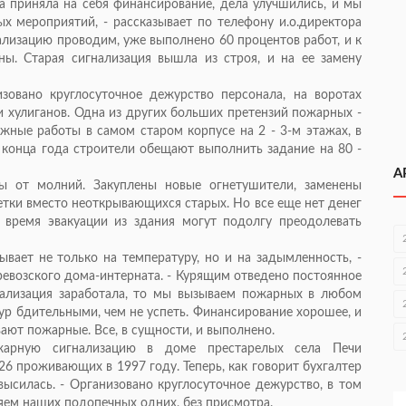
та приняла на себя финансирование, дела улучшились, и мы
 мероприятий, - рассказывает по телефону и.о.директора
ализацию проводим, уже выполнено 60 процентов работ, и к
ы. Старая сигнализация вышла из строя, и на ее замену
зовано круглосуточное дежурство персонала, на воротах
ни хулиганов. Одна из других больших претензий пожарных -
жные работы в самом старом корпусе на 2 - 3-м этажах, в
 конца года строители обещают выполнить задание на 80 -
А
ы от молний. Закуплены новые огнетушители, заменены
етки вместо неоткрывающихся старых. Но все еще нет денег
время эвакуации из здания могут подолгу преодолевать
ывает не только на температуру, но и на задымленность, -
ревозского дома-интерната. - Курящим отведено постоянное
нализация заработала, то мы вызываем пожарных в любом
счур бдительными, чем не успеть. Финансирование хорошее, и
ают пожарные. Все, в сущности, и выполнено.
жарную сигнализацию в доме престарелых села Печи
26 проживающих в 1997 году. Теперь, как говорит бухгалтер
ысилась. - Организовано круглосуточное дежурство, в том
ляем наших подопечных одних, без присмотра.