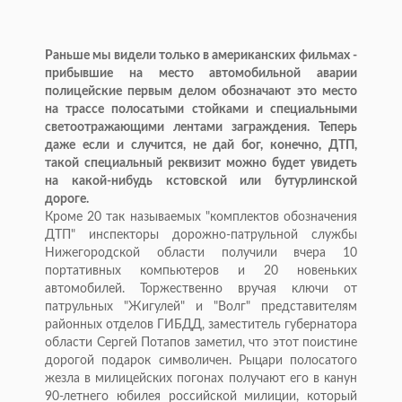
Раньше мы видели только в американских фильмах -
прибывшие на место автомобильной аварии
полицейские первым делом обозначают это место
на трассе полосатыми стойками и специальными
светоотражающими лентами заграждения. Теперь
даже если и случится, не дай бог, конечно, ДТП,
такой специальный реквизит можно будет увидеть
на какой-нибудь кстовской или бутурлинской
дороге.
Кроме 20 так называемых "комплектов обозначения
ДТП" инспекторы дорожно-патрульной службы
Нижегородской области получили вчера 10
портативных компьютеров и 20 новеньких
автомобилей. Торжественно вручая ключи от
патрульных "Жигулей" и "Волг" представителям
районных отделов ГИБДД, заместитель губернатора
области Сергей Потапов заметил, что этот поистине
дорогой подарок символичен. Рыцари полосатого
жезла в милицейских погонах получают его в канун
90-летнего юбилея российской милиции, который