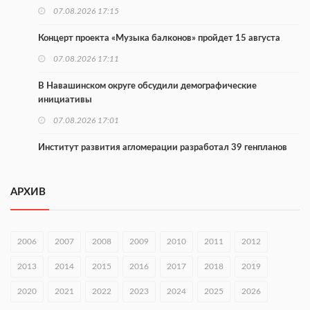
07.08.2026 17:15
Концерт проекта «Музыка балконов» пройдет 15 августа
07.08.2026 17:11
В Навашинском округе обсудили демографические
инициативы
07.08.2026 17:01
Институт развития агломерации разработал 39 генпланов
07.08.2026 16:57
АРХИВ
С 8 августа изменят схему движения на въезде в Нижний
Новгород
07.08.2026 15:15
2006
2007
2008
2009
2010
2011
2012
В Нижегородской области прошло заседание АТК и
2013
2014
2015
2016
2017
2018
2019
оперштаба
2020
07.08.2026 14:54
2021
2022
2023
2024
2025
2026