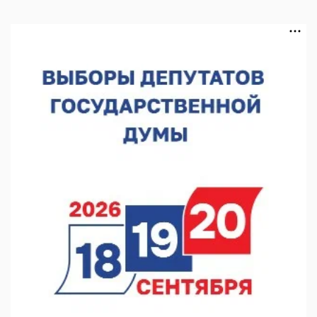
В Чкаловске спустили на воду «Метеор-120Р»
07.08.2026 14:01
В Нижегородской области выбрали лучшего лесного
пожарного
07.08.2026 13:48
В Нижнем Новгороде отметили 70-летие Дня строителя
07.08.2026 13:15
В Нижегородской области посещаемость спортобъектов
выросла на 28%
07.08.2026 12:15
В Нижнем Новгороде прошло совещание Росгвардии
07.08.2026 12:04