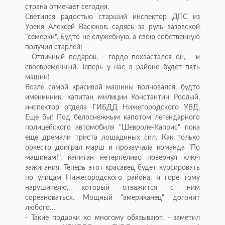
страна отмечает сегодня.
Светился радостью старший инспектор ДПС из
Уреня Алексей Васюков, садясь за руль вазовской
"семерки". Будто не служебную, а свою собственную
получил старлей!
- Отличный подарок, - гордо похвастался он, - и
своевременный. Теперь у нас в районе будет пять
машин!
Возле самой красивой машины волновался, будто
именинник, капитан милиции Константин Рослый,
инспектор отдела ГИБДД Нижегородского УВД.
Еще бы! Под белоснежным капотом легендарного
полицейского автомобиля "Шевроле-Каприс" пока
еще дремали триста лошадиных сил. Как только
оркестр доиграл марш и прозвучала команда "По
машинам!", капитан нетерпеливо повернул ключ
зажигания. Теперь этот красавец будет курсировать
по улицам Нижегородского района, и горе тому
нарушителю, который отважится с ним
соревноваться. Мощный "американец" догонит
любого…
- Такие подарки ко многому обязывают, - заметил