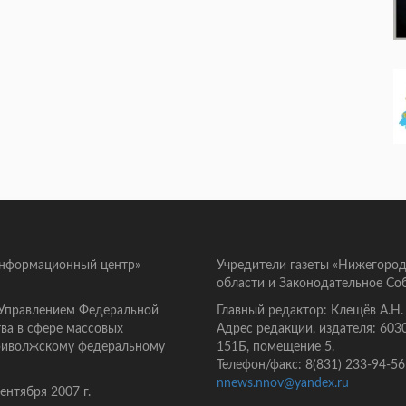
информационный центр»
Учредители газеты «Нижегород
области и Законодательное Со
 Управлением Федеральной
Главный редактор: Клещёв А.Н.
ва в сфере массовых
Адрес редакции, издателя: 603
Приволжскому федеральному
151Б, помещение 5.
Телефон/факс: 8(831) 233-94-56
nnews.nnov@yandex.ru
нтября 2007 г.