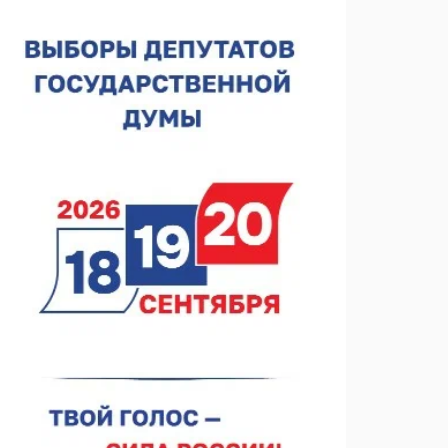
лесного пожарного
07.08.2026 13:48
В Нижнем Новгороде отметили 70-летие Дня
строителя
07.08.2026 13:15
В Нижегородской области посещаемость
спортобъектов выросла на 28%
07.08.2026 12:15
В Нижнем Новгороде прошло совещание
Росгвардии
07.08.2026 12:04
В Нижегородской области созданы четыре ММЦ
07.08.2026 11:46