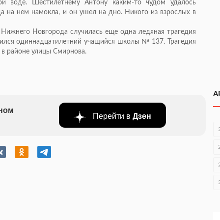
ой воде. Шестилетнему Антону каким-то чудом удалось
да на нем намокла, и он ушел на дно. Никого из взрослых в
е Нижнего Новгорода случилась еще одна ледяная трагедия
лился одиннадцатилетний учащийся школы № 137. Трагедия
 в районе улицы Смирнова.
А
бном
Перейти в
Дзен