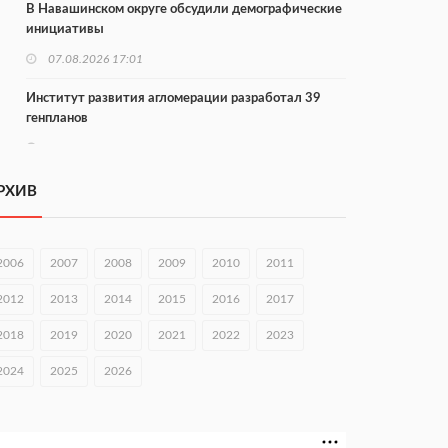
В Навашинском округе обсудили демографические
инициативы
07.08.2026 17:01
Институт развития агломерации разработал 39
генпланов
07.08.2026 16:57
С 8 августа изменят схему движения на въезде в
РХИВ
Нижний Новгород
07.08.2026 15:15
2006
2007
2008
2009
2010
2011
В Нижегородской области прошло заседание АТК и
оперштаба
2012
2013
2014
2015
2016
2017
07.08.2026 14:54
2018
2019
2020
2021
2022
2023
В Чкаловске спустили на воду «Метеор-120Р»
2024
2025
2026
07.08.2026 14:01
В Нижегородской области выбрали лучшего