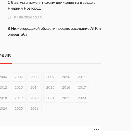
С 8 августа изменят схему движения на въезде в
Нижний Новгород
07.08.2026 15:15
В Нижегородской области прошло заседание АТК и
оперштаба
07.08.2026 14:54
В Чкаловске спустили на воду «Метеор-120Р»
РХИВ
07.08.2026 14:01
В Нижегородской области выбрали лучшего
2006
2007
2008
2009
2010
2011
лесного пожарного
2012
2013
2014
2015
2016
2017
07.08.2026 13:48
2018
2019
2020
2021
2022
2023
В Нижнем Новгороде отметили 70-летие Дня
строителя
2024
2025
2026
07.08.2026 13:15
В Нижегородской области посещаемость