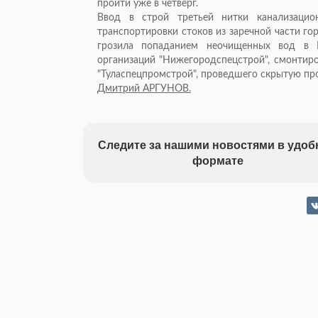
пройти уже в четверг.
Ввод в строй третьей нитки канализацио
транспортировки стоков из заречной части г
грозила попаданием неочищенных вод в В
организаций "Нижегородспецстрой", смонтир
"Туласпецпромстрой", проведшего скрытую про
Дмитрий АРГУНОВ.
Следите за нашими новостями в удо
формате