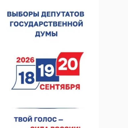
спортобъектов выросла на 28%
07.08.2026 12:15
В Нижнем Новгороде прошло совещание
Росгвардии
07.08.2026 12:04
В Нижегородской области созданы четыре ММЦ
07.08.2026 11:46
Кратковременные перерывы вещания
телерадиопрограмм ожидаются в Нижнем
Новгороде до 16 августа в связи с покраской
07.08.2026 11:20
телебашни
В автобусах Арзамаса устанавливают терминалы
оплаты
07.08.2026 11:03