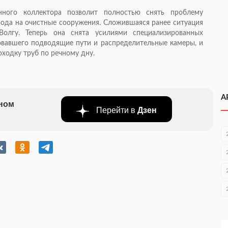
нного коллектора позволит полностью снять проблему
орода на очистные сооружения. Сложившаяся ранее ситуация
олгу. Теперь она снята усилиями специализированных
овавшего подводящие пути и распределительные камеры, и
ходку труб по речному дну.
А
бном
Перейти в
Дзен