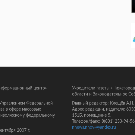
информационный центр»
Учредители газеты «Нижегород
области и Законодательное Со
 Управлением Федеральной
Главный редактор: Клещёв А.Н.
ва в сфере массовых
Адрес редакции, издателя: 603
Приволжскому федеральному
151Б, помещение 5.
Телефон/факс: 8(831) 233-94-56
nnews.nnov@yandex.ru
нтября 2007 г.