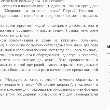
 областной больнице им. Н.А. Семашко.
населения в вопросах охраны здоровья, - уверен президент
я "Медицина за качество жизни" Георгий Новиков. -
ционально, а спокойно и юридически грамотно выразить
ии врачи признают людей с сахарным диабетом: они и
ективные обращения к власти пишут. Правда, некоторые
т остаются глухи.
ужбы (реабилитации и уходе за тяжелыми больными,
е) в России по большому счету задумались лишь два года
А
ативной и хосписной помощи. Вот тогда пришлось признать,
рованного персонала и оборудования, недоступны лекарства,
азвито волонтерское движение… Зато предостаточно в
авиться с этой преградой, нужно открывать специальные
имых больных, а это как раз в компетенции представителей
я "Медицина за качество жизни" намерена обратиться в
и поправки в закон "Об охране здоровья", в частности в
й в конференции председатель облсовпрофа, член фракции
уя итоги обсуждения, согласился, что для законодателей