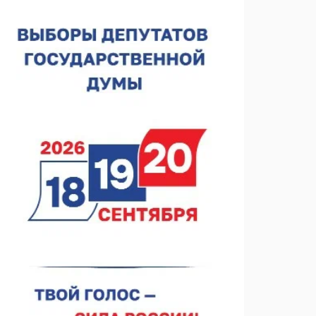
спортобъектов выросла на 28%
07.08.2026 12:15
В Нижнем Новгороде прошло совещание
Росгвардии
07.08.2026 12:04
В Нижегородской области созданы четыре ММЦ
07.08.2026 11:46
Кратковременные перерывы вещания
телерадиопрограмм ожидаются в Нижнем
Новгороде до 16 августа в связи с покраской
07.08.2026 11:20
телебашни
В автобусах Арзамаса устанавливают терминалы
оплаты
07.08.2026 11:03