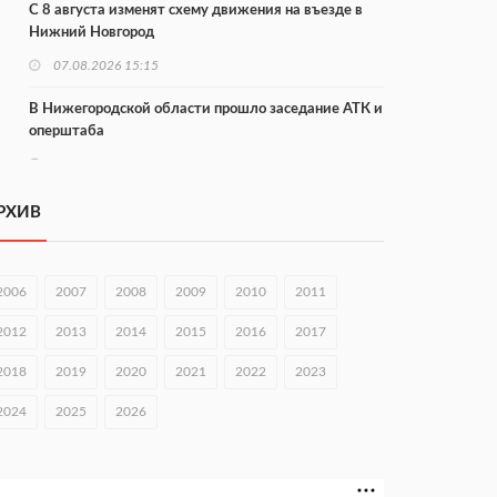
С 8 августа изменят схему движения на въезде в
Нижний Новгород
07.08.2026 15:15
В Нижегородской области прошло заседание АТК и
оперштаба
07.08.2026 14:54
В Чкаловске спустили на воду «Метеор-120Р»
РХИВ
07.08.2026 14:01
В Нижегородской области выбрали лучшего
2006
2007
2008
2009
2010
2011
лесного пожарного
2012
2013
2014
2015
2016
2017
07.08.2026 13:48
2018
2019
2020
2021
2022
2023
В Нижнем Новгороде отметили 70-летие Дня
строителя
2024
2025
2026
07.08.2026 13:15
В Нижегородской области посещаемость