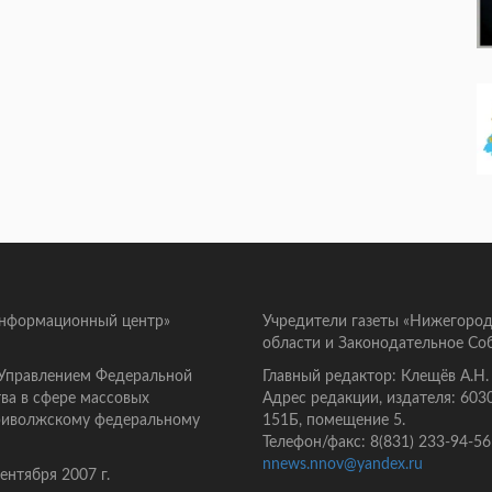
информационный центр»
Учредители газеты «Нижегород
области и Законодательное Со
 Управлением Федеральной
Главный редактор: Клещёв А.Н.
ва в сфере массовых
Адрес редакции, издателя: 603
Приволжскому федеральному
151Б, помещение 5.
Телефон/факс: 8(831) 233-94-56
nnews.nnov@yandex.ru
нтября 2007 г.