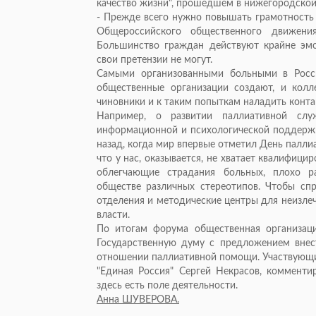
качество жизни", прошедшем в нижегородской
- Прежде всего нужно повышать грамотность 
Общероссийского общественного движени
Большинство граждан действуют крайне эмо
свои претензии не могут.
Самыми организованными больными в Росс
общественные организации создают, и колл
чиновники и к таким попыткам наладить контак
Например, о развитии паллиативной сл
информационной и психологической поддержк
назад, когда мир впервые отметил День палли
что у нас, оказывается, не хватает квалифици
облегчающие страдания больных, плохо р
обществе различных стереотипов. Чтобы спр
отделения и методические центры для неизлеч
власти.
По итогам форума общественная организаци
Государственную думу с предложением внест
отношении паллиативной помощи. Участвующи
"Единая Россия" Сергей Некрасов, комментир
здесь есть поле деятельности.
Анна ШУВЕРОВА.