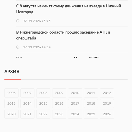
С 8 августа изменят схему движения на въезде в Нижний
Новгород
07.08.2026 15:15
В Нижегородской области прошло заседание АТК и
оперштаба
07.08.2026 14:54
В Чкаловске спустили на воду «Метеор-120Р»
07.08.2026 14:01
АРХИВ
В Нижегородской области выбрали лучшего лесного
пожарного
2006
2007
2008
2009
2010
2011
2012
07.08.2026 13:48
2013
2014
2015
2016
2017
2018
2019
В Нижнем Новгороде отметили 70-летие Дня строителя
2020
07.08.2026 13:15
2021
2022
2023
2024
2025
2026
В Нижегородской области посещаемость спортобъектов
выросла на 28%