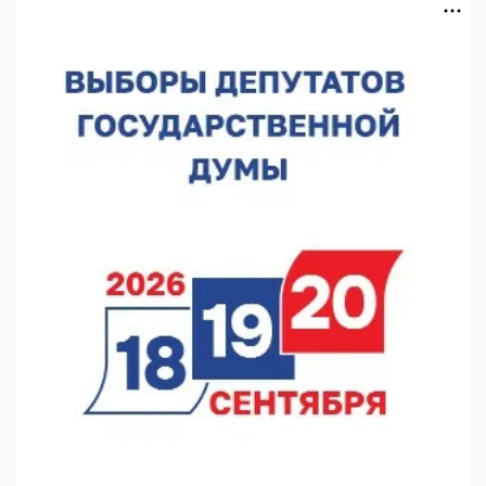
07.08.2026 12:15
В Нижнем Новгороде прошло совещание Росгвардии
07.08.2026 12:04
В Нижегородской области созданы четыре ММЦ
07.08.2026 11:46
Кратковременные перерывы вещания телерадиопрограмм
ожидаются в Нижнем Новгороде до 16 августа в связи с
покраской телебашни
07.08.2026 11:20
В автобусах Арзамаса устанавливают терминалы оплаты
07.08.2026 11:03