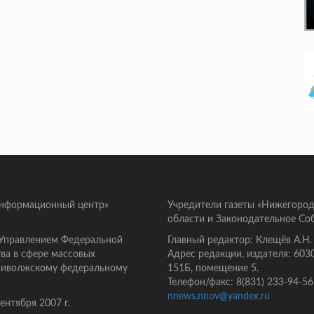
информационный центр»
Учредители газеты «Нижегород
области и Законодательное Со
 Управлением Федеральной
Главный редактор: Клещёв А.Н.
ва в сфере массовых
Адрес редакции, издателя: 603
Приволжскому федеральному
151Б, помещение 5.
Телефон/факс: 8(831) 233-94-56
nnews.nnov@yandex.ru
нтября 2007 г.