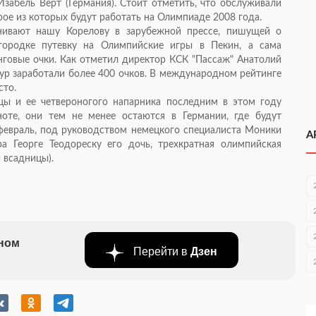
забель Верт (Германия). Стоит отметить, что обслуживали
ое из которых будут работать на Олимпиаде 2008 года.
нивают нашу Корелову в зарубежной прессе, пишущей о
городке путевку на Олимпийские игры в Пекин, а сама
инговые очки. Как отметил директор КСК "Пассаж" Анатолий
гур заработали более 400 очков. В международном рейтинге
сто.
цы и ее четвероногого напарника последним в этом году
оте, они тем не менее остаются в Германии, где будут
февраль, под руководством немецкого специалиста Моники
А
ра Георге Теодореску его дочь, трехкратная олимпийская
 всадницы).
бном
Перейти в
Дзен