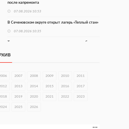
после капремонта
07.08.2026 10:53
В Сеченовском округе открыт лагерь «Теплый стан»
07.08.2026 10:35
Тульские мастера и сегодня куют славу и доблесть
русского оружия
РХИВ
07.08.2026 10:15
В Нижнем Новгороде откроют IT-центр по
кибербезопасности
2006
2007
2008
2009
2010
2011
06.08.2026 18:42
2012
2013
2014
2015
2016
2017
В Нижегородской области наградили лидеров
2018
2019
2020
2021
2022
2023
строительства
2024
2025
2026
06.08.2026 18:02
Садыр Жапаров и Глеб Никитин провели встречу в
Киргизии