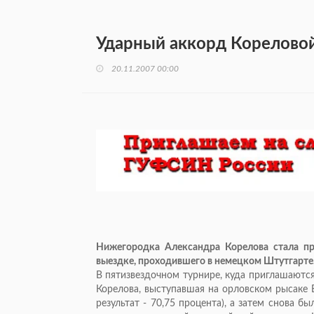
Ударный аккорд Корелово
20.11.2007 00:00
Нижегородка Александра Корелова стала п
выездке, проходившего в немецком Штутгарте
В пятизвездочном турнире, куда приглашаются
Корелова, выступавшая на орловском рысаке Б
результат - 70,75 процента), а затем снова б