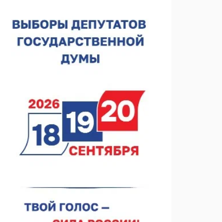
06.08.2026 17:43
Проект ФОК на Родионова отмечен на конкурсе
«ТИМ-ЛИДЕРЫ 2025/26»
06.08.2026 17:24
Глеб Никитин представил направления
сотрудничества с Киргизией
06.08.2026 16:44
В Нижегородской области стартовал конкурс
«Отец года — 2026»
06.08.2026 16:37
Городец подписал соглашения с Кара-Кулем и
Токмоком
06.08.2026 16:26