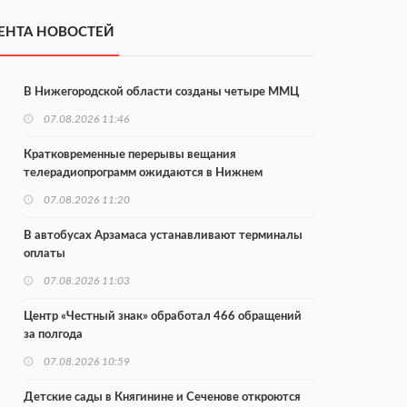
ЕНТА НОВОСТЕЙ
В Нижегородской области созданы четыре ММЦ
07.08.2026 11:46
Кратковременные перерывы вещания
телерадиопрограмм ожидаются в Нижнем
Новгороде до 16 августа в связи с покраской
07.08.2026 11:20
телебашни
В автобусах Арзамаса устанавливают терминалы
оплаты
07.08.2026 11:03
Центр «Честный знак» обработал 466 обращений
за полгода
07.08.2026 10:59
Детские сады в Княгинине и Сеченове откроются