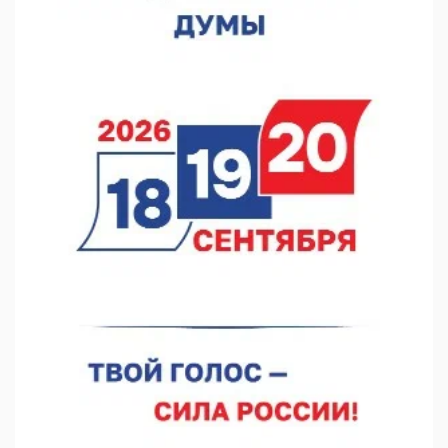
В Нижегородской области созданы четыре ММЦ
07.08.2026 11:46
Кратковременные перерывы вещания телерадиопрограмм
ожидаются в Нижнем Новгороде до 16 августа в связи с
покраской телебашни
07.08.2026 11:20
В автобусах Арзамаса устанавливают терминалы оплаты
07.08.2026 11:03