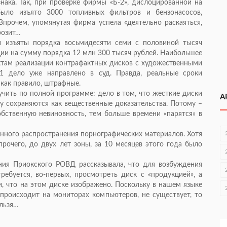
знака. Так, при проверке фирмы «Б-2», дислоцированной на
ыло изъято 3000 топливных фильтров и бензонасосов,
прочем, упомянутая фирма успела «деятельно раскаяться,
розит…
и изъяты порядка восьмидесяти семи с половиной тысяч
и на сумму порядка 12 млн 300 тысяч рублей. Наибольшее
ктам реализации контрафактных дисков с художественными
1 дело уже направлено в суд. Правда, реальные сроки
 как правило, штрафные.
чить по полной программе: дело в том, что жесткие диски
А
лу сохраняются как вещественные доказательства. Потому –
бственную невиновность, тем больше времени «парятся» в
нного распространения порнографических материалов. Хотя
рочего, до двух лет зоны, за 10 месяцев этого года было
ния Приокского РОВД рассказывала, что для возбуждения
ребуется, во-первых, просмотреть диск с «продукцией», а
и, что на этом диске изображено. Поскольку в нашем языке
происходит на мониторах компьютеров, не существует, то
ельзя…