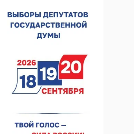
07.08.2026 10:53
В Сеченовском округе открыт лагерь «Теплый стан»
07.08.2026 10:35
Тульские мастера и сегодня куют славу и доблесть
русского оружия
07.08.2026 10:15
В Нижнем Новгороде откроют IT-центр по
кибербезопасности
06.08.2026 18:42
В Нижегородской области наградили лидеров
строительства
06.08.2026 18:02