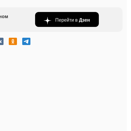
бном
Перейти в
Дзен