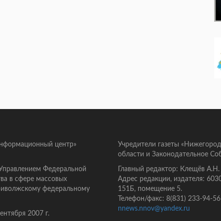
информационный центр»
Учредители газеты «Нижегород
области и Законодательное Со
 Управлением Федеральной
Главный редактор: Клещёв А.Н.
ва в сфере массовых
Адрес редакции, издателя: 603
Приволжскому федеральному
151Б, помещение 5.
Телефон/факс: 8(831) 233-94-56
nnews.nnov@yandex.ru
нтября 2007 г.