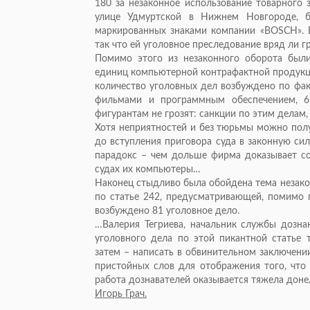
180 за незаконное использование товарного 
улице Удмуртской в Нижнем Новгороде, б
маркированных знаками компании «BOSCH». В
так что ей уголовное преследование вряд ли г
Помимо этого из незаконного оборота был
единиц компьютерной контрафактной продукци
количество уголовных дел возбуждено по фа
фильмами и программным обеспечением, 6
фигурантам не грозят: санкции по этим делам,
Хотя неприятностей и без тюрьмы можно полу
до вступления приговора суда в законную си
парадокс – чем дольше фирма доказывает со
судах их компьютеры…
Наконец стыдливо была обойдена тема незако
по статье 242, предусматривающей, помимо п
возбуждено 81 уголовное дело.
…Валерия Тегриева, начальник службы дозна
уголовного дела по этой пикантной статье т
затем – написать в обвинительном заключени
пристойных слов для отображения того, что 
работа дознавателей оказывается тяжела дон
Игорь Грач.