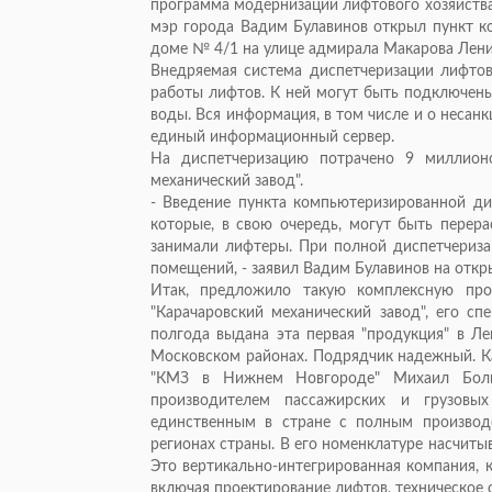
программа модернизации лифтового хозяйства. 
мэр города Вадим Булавинов открыл пункт к
доме № 4/1 на улице адмирала Макарова Лени
Внедряемая система диспетчеризации лифтов
работы лифтов. К ней могут быть подключены
воды. Вся информация, в том числе и о несан
единый информационный сервер.
На диспетчеризацию потрачено 9 миллион
механический завод".
- Введение пункта компьютеризированной ди
которые, в свою очередь, могут быть перер
занимали лифтеры. При полной диспетчериз
помещений, - заявил Вадим Булавинов на откр
Итак, предложило такую комплексную про
"Карачаровский механический завод", его сп
полгода выдана эта первая "продукция" в Л
Московском районах. Подрядчик надежный. К
"КМЗ в Нижнем Новгороде" Михаил Больш
производителем пассажирских и грузовы
единственным в стране с полным произво
регионах страны. В его номенклатуре насчиты
Это вертикально-интегрированная компания, к
включая проектирование лифтов, техническое