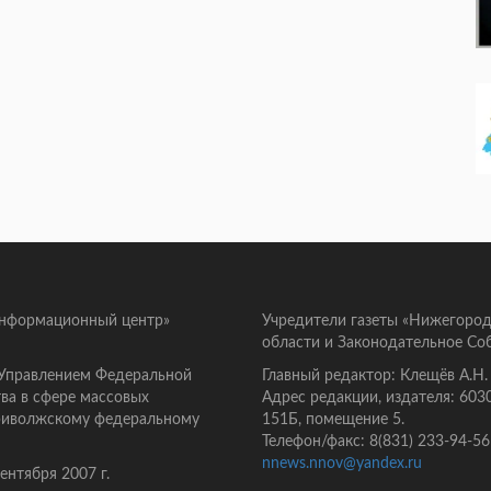
информационный центр»
Учредители газеты «Нижегород
области и Законодательное Со
 Управлением Федеральной
Главный редактор: Клещёв А.Н.
ва в сфере массовых
Адрес редакции, издателя: 603
Приволжскому федеральному
151Б, помещение 5.
Телефон/факс: 8(831) 233-94-56
nnews.nnov@yandex.ru
нтября 2007 г.