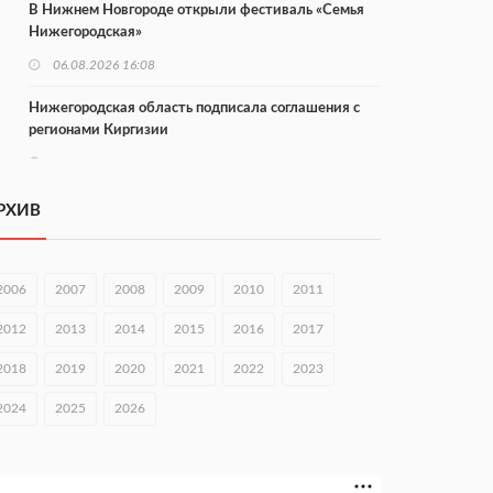
В Нижнем Новгороде открыли фестиваль «Семья
Нижегородская»
06.08.2026 16:08
Нижегородская область подписала соглашения с
регионами Киргизии
06.08.2026 15:26
Видели ночь, бежали всю ночь... На
РХИВ
Нижневолжской набережной прошел необычный
забег
06.08.2026 15:25
2006
2007
2008
2009
2010
2011
Они закрыли наш гештальт
2012
2013
2014
2015
2016
2017
06.08.2026 15:05
2018
2019
2020
2021
2022
2023
Нижегородские хирурги выполнили трансоральную
операцию на щитовидной железе
2024
2025
2026
06.08.2026 15:03
Более 30 нижегородцев прошли обучение для