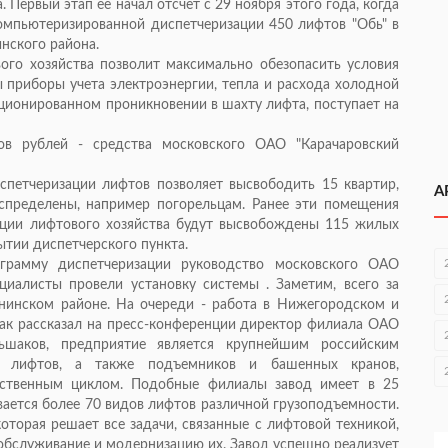
Первый этап ее начал отсчет с 29 ноября этого года, когда
омпьютеризированной диспетчеризации 450 лифтов "Обь" в
нского района.
ого хозяйства позволит максимально обезопасить условия
 приборы учета электроэнергии, тепла и расхода холодной
кционированном проникновении в шахту лифта, поступает на
ов рублей - средства московского ОАО "Карачаровский
спетчеризации лифтов позволяет высвободить 15 квартир,
А
аспределены, например погорельцам. Ранее эти помещения
ации лифтового хозяйства будут высвобождены 115 жилых
ытии диспетчерского пункта.
грамму диспетчеризации руководство московского ОАО
ециалисты провели установку системы . Заметим, всего за
енинском районе. На очереди - работа в Нижегородском и
ак рассказал на пресс-конференции директор филиала ОАО
аков, предприятие является крупнейшим российским
х лифтов, а также подъемников и башенных кранов,
дственным циклом. Подобные филиалы завод имеет в 25
вается более 70 видов лифтов различной грузоподъемности.
оторая решает все задачи, связанные с лифтовой техникой,
 обслуживание и модернизацию их. Завод успешно реализует