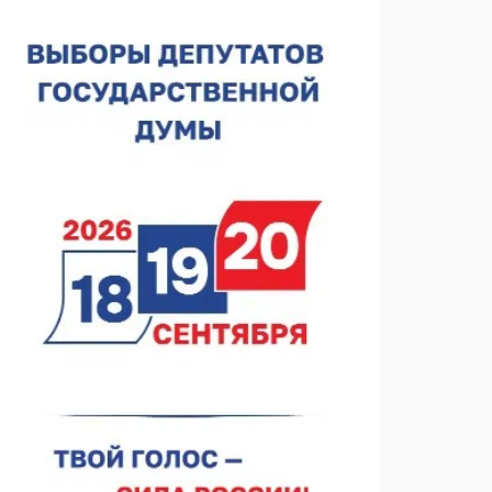
соцконтракта
06.08.2026 14:46
На повороте на Богородск ограничили скорость до
50 км/ч
06.08.2026 14:41
КХЛ + МХЛ. Острая конкуренция в нижегородском
«Торпедо»
06.08.2026 14:35
ФК «Нижний Новгород». Шильников и «Шинник»
06.08.2026 14:25
Участник СВО прибыл в Нижний Новгород за
гумпомощью
06.08.2026 13:53