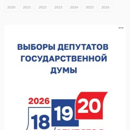
В Нижнем Новгороде открыли фестиваль «Семья
2020
2021
2022
2023
2024
2025
2026
Нижегородская»
06.08.2026 16:08
Нижегородская область подписала соглашения с регионами
Киргизии
06.08.2026 15:26
Видели ночь, бежали всю ночь... На Нижневолжской
набережной прошел необычный забег
06.08.2026 15:25
Они закрыли наш гештальт
06.08.2026 15:05
Нижегородские хирурги выполнили трансоральную
операцию на щитовидной железе
06.08.2026 15:03
Более 30 нижегородцев прошли обучение для соцконтракта