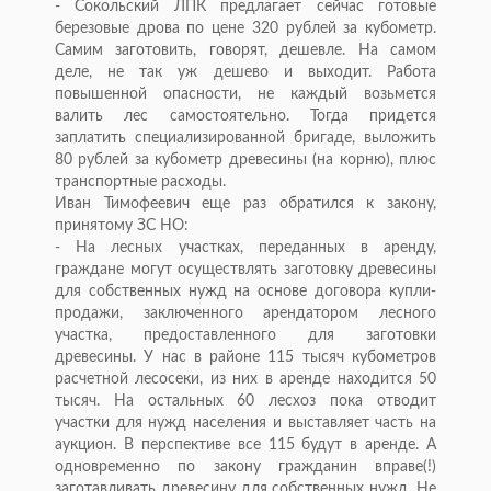
- Сокольский ЛПК предлагает сейчас готовые
березовые дрова по цене 320 рублей за кубометр.
Самим заготовить, говорят, дешевле. На самом
деле, не так уж дешево и выходит. Работа
повышенной опасности, не каждый возьмется
валить лес самостоятельно. Тогда придется
заплатить специализированной бригаде, выложить
80 рублей за кубометр древесины (на корню), плюс
транспортные расходы.
Иван Тимофеевич еще раз обратился к закону,
принятому ЗС НО:
- На лесных участках, переданных в аренду,
граждане могут осуществлять заготовку древесины
для собственных нужд на основе договора купли-
продажи, заключенного арендатором лесного
участка, предоставленного для заготовки
древесины. У нас в районе 115 тысяч кубометров
расчетной лесосеки, из них в аренде находится 50
тысяч. На остальных 60 лесхоз пока отводит
участки для нужд населения и выставляет часть на
аукцион. В перспективе все 115 будут в аренде. А
одновременно по закону гражданин вправе(!)
заготавливать древесину для собственных нужд. Не