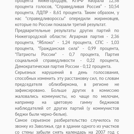
процента нижегородцев, КПРФ набрала 12,58
процента голосов, “Справедливая Россия” - 10,54
процента, ЛДПР - 8,61 процента. Таким образом, у
нас "справедливороссы" опередили жириновцев,
которые по России показали третий результат.
Предварительные результаты других партий по
Нижегородской области: Аграрная партия - 2,36
процента, "Яблоко" - 1,24 процента, СПС - 1,03
процента, "Гражданская сила" - 0,99 процента,
"Патриоты России" - 0,7 процента, Партия
социальной справедливости - 0,22 процента,
Демократическая партия России - 0,12 процента.
Серьезных нарушений в день голосования,
способных изменить эту расстановку сил, по словам
председателя облизбиркома, в регионе не
зафиксировано. Больше других в комиссию
жаловались коммунисты, но чаще по мелочам,
например на цветовую гамму беджиков
наблюдателей от других партий (у коммунистов
беджи были черно-белые).
Самое серьезное разбирательство случилось по
звонку из Заволжья, где в здании одного из участков
со стены забыли снять календарь на 2007 год с