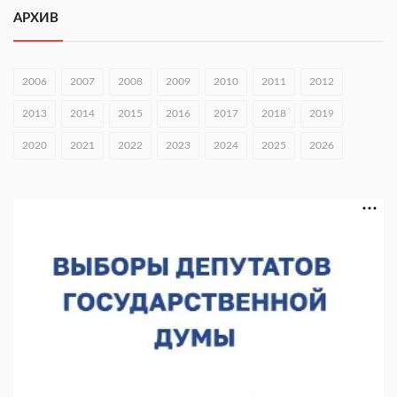
АРХИВ
06.08.2026 16:26
Экспорт продукции АПК Нижегородской области вырос в 1,9
раза
2006
2007
2008
2009
2010
2011
2012
06.08.2026 16:18
2013
2014
2015
2016
2017
2018
2019
В Нижнем Новгороде открыли фестиваль «Семья
2020
2021
2022
2023
2024
2025
2026
Нижегородская»
06.08.2026 16:08
Нижегородская область подписала соглашения с регионами
Киргизии
06.08.2026 15:26
Видели ночь, бежали всю ночь... На Нижневолжской
набережной прошел необычный забег
06.08.2026 15:25
Они закрыли наш гештальт