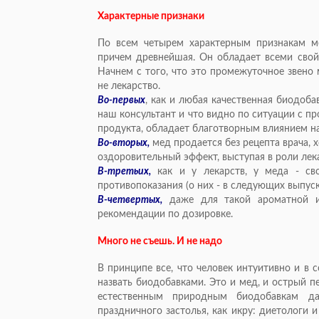
Характерные признаки
По всем четырем характерным признакам ме
причем древнейшая. Он обладает всеми свой
Начнем с того, что это промежуточное звено 
не лекарство.
Во-первых
, как и любая качественная биодоба
наш консультант и что видно по ситуации с пр
продукта, обладает благотворным влиянием на
Во-вторых,
мед продается без рецепта врача,
оздоровительный эффект, выступая в роли лек
В-третьих,
как и у лекарств, у меда - сво
противопоказания (о них - в следующих выпуск
В-четвертых,
даже для такой ароматной и 
рекомендации по дозировке.
Много не съешь. И не надо
В принципе все, что человек интуитивно и в
назвать биодобавками. Это и мед, и острый п
естественным природным биодобавкам д
праздничного застолья, как икру: диетологи 