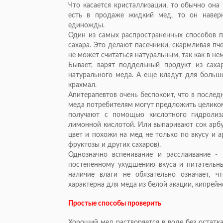
Что касается кристаллизации, то обычно она 
есть в продаже жидкий мед, то он наверн
единожды.
Один из самых распространенных способов по
сахара. Это делают пасечники, скармливая пч
не может считаться натуральным, так как в нем
Бывает, варят поддельный продукт из саха
натурального меда. А еще кладут для больш
крахмал.
Апитерапевтов очень беспокоит, что в послед
меда потребителям могут предложить целиком
получают с помощью кислотного гидролиза
лимонной кислотой. Или выпаривают сок арбу
цвет и похожи на мед не только по вкусу и 
фруктозы и других сахаров).
Однозначно вспенивание и расслаивание -
постепенному ухудшению вкуса и питательны
наличие влаги не обязательно означает, ч
характерна для меда из белой акации, кипрейн
Простые способы проверить
Хороший мед растворяется в воде без остатк