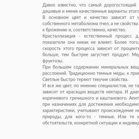
Давно известно, что самый дорогостоящий 
дешевые и менее качественные варианты этого
В основном цвет и качество зависят от 
собственного метаболизма пчел, а не свойств
к брожению и, соответственно, качество.
Кристаллизация - естественный процесс д
показатели она никак не влияет. Более того
скорость этого процесса зависит от процент
больше, тем быстрее загустеет продукт. Ме
фруктозы.
При большем содержании минеральных вещес
расслоений. Традиционно темные меды, к пр
Светлые быстро теряют текучие свойства.
И все же цвет, по мнению специалистов, не т
зависит от красящих веществ нектара. И диа
коричневого гречишного и каштанового. Апит
при назначениях для достижения необходимо
характеристики, учитывают происхождение не
природы, для кого-то - темные. Или те и
обстоятельств, конкретной ситуации и индиви