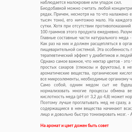
наблюдается малокровие или упадок сил.
Биодобавкой можно считать любой концентрир
рядах. Причем, несмотря на то что налажено 
тысяч тонн), его ничтожно мало. На каждог
сутки. Хотя при отсутствии противопоказаний
100 граммов этого продукта ежедневно. Разуме
Главные составные части натурального меда - 
Как раз на них и должен расщепляться в орга
пищеварительной системой. Эта особенность 
терапевтический эффект у диабетиков и люде
Однако самое важное, что нектар цветов - эт
простых сахаров (глюкозы и фруктозы), в н
ароматические вещества, органические кисло
все микроэлементы, необходимые организму ч
Само собой, одним медом сыт не будеш
нормализовать многие процессы обмена в
кислотность меда (pH от 3,2 до 4,8) может н
Поэтому лучше проглатывать мед не сразу, а
содержащиеся в нем вещества начинают всасы
лицо и довольно быстро тонизировать мозг. - А
На аромат и цвет дожен быть совет