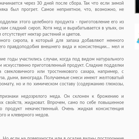
начинается через 30 дней после сбора. Так что если зимой
яка был прогрет. Самое неприятное, что, возможно, не
дделки этого целебного продукта - приготовление его из
елам сладкий сироп. Хотя мед и вырабатывается в ульях, он
 отсутствует нектар растений и цветов.
рного сиропа, в который для запаха добавляют немного
его правдоподобия внешнего вида и консистенции… мел и
ние годы участились случаи, когда под видом натурального
 искусственно приготовленный продукт. Сладкие подделки
 свекловичного или тростникового сахара, например, с
за, дыни, винограда. Получаемые смеси имеют желтоватый
аромату, но и по химическом составу (содержанию глюкозы,
 признаки недозрелого меда. Он склонен к брожению и
х свойств, жидковат. Впрочем, само по себе повышенное
то продукт некачественный. Очень жидкая консистенция
ого и клеверного медов.
а. Но если на поверхности или в осадке видны посторонние