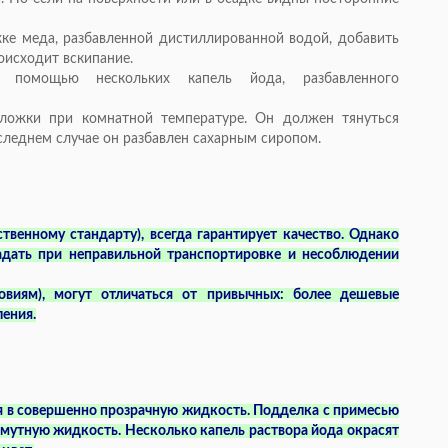
ке меда, разбавленной дистиллированной водой, добавить
оисходит вскипание.
с помощью нескольких капель йода, разбавленного
 ложки при комнатной температуре. Он должен тянуться
последнем случае он разбавлен сахарным сиропом.
твенному стандарту), всегда гарантирует качество. Однако
радать при неправильной транспортировке и несоблюдении
овиям), могут отличаться от привычных: более дешевые
ения.
ся в совершенно прозрачную жидкость. Подделка с примесью
ю мутную жидкость. Несколько капель раствора йода окрасят