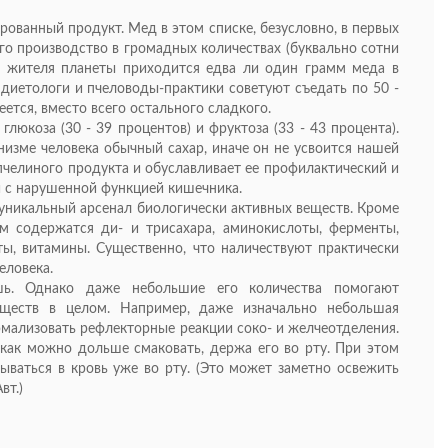
ованный продукт. Мед в этом списке, безусловно, в первых
его производство в громадных количествах (буквально сотни
о жителя планеты приходится едва ли один грамм меда в
 диетологи и пчеловоды-практики советуют съедать по 50 -
ется, вместо всего остального сладкого.
глюкоза (30 - 39 процентов) и фруктоза (33 - 43 процента).
низме человека обычный сахар, иначе он не усвоится нашей
пчелиного продукта и обуславливает ее профилактический и
й с нарушенной функцией кишечника.
о уникальный арсенал биологически активных веществ. Кроме
ем содержатся ди- и трисахара, аминокислоты, ферменты,
ты, витамины. Существенно, что наличествуют практически
еловека.
ь. Однако даже небольшие его количества помогают
еществ в целом. Например, даже изначально небольшая
ормализовать рефлекторные реакции соко- и желчеотделения.
 как можно дольше смаковать, держа его во рту. При этом
ваться в кровь уже во рту. (Это может заметно освежить
вт.)