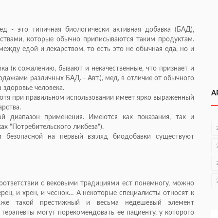
д - это типичная биологически активная добавка (БАД),
ствами, которые обычно приписываются таким продуктам.
между едой и лекарством, то есть это не обычная еда, но и
вка (к сожалению, бывают и некачественные, что признает и
одажами различных БАД. - Авт.), мед, в отличие от обычного
 здоровье человека.
А
 хотя при правильном использовании имеет ярко выраженный
арства.
й диапазон применения. Имеются как показания, так и
ах "Потребительского ликбеза").
безопасной на первый взгляд биодобавки существуют
 соответствии с вековыми традициями ест понемногу, можно
ерец, и хрен, и чеснок… А некоторые специалисты относят к
аже такой престижный и весьма недешевый элемент
и терапевты могут порекомендовать ее пациенту, у которого