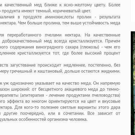
и качественный мед ближе к ясно-желтому цвету. Более
 продукта имеют темный, коричневатый цвет.
наличия в продукте аминокислоты пролин - результата
а нектара. Чем больше пролина, тем выше устойчивость меда
ля переработанного пчелами нектара. На качественные
, доброкачественный мед всегда кристаллизуется. Причем
ного содержания виноградного сахара (глюкозы) - чем его
дленнее кристаллизуется тот, где более высокий процент
тв загустевание происходит медленнее, постепенно, без
имеру гречишный и каштановый, дольше остаются жидкими.
ак уж однозначно указывает на качество меда. Он напрямую
пазон широкий: от бесцветного акациевого меда до темно-
ерапевты (апитерапия - лечение продуктами пчеловодства)
го эффекта во многом ориентируются на цвет и вкусовые
ктара. Для кого-то полезнее светлые варианты этого дара
 другие поочередно, или в сочетании. Все зависит от
дуальных особенностей организма человека.