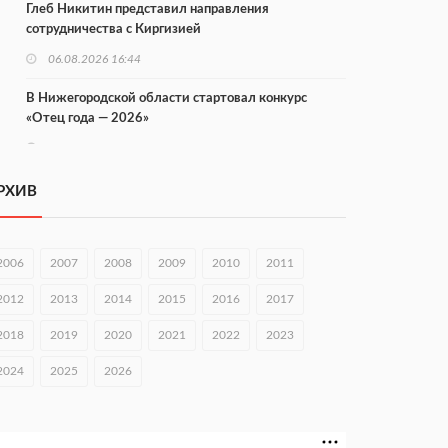
Глеб Никитин представил направления
сотрудничества с Киргизией
06.08.2026 16:44
В Нижегородской области стартовал конкурс
«Отец года — 2026»
06.08.2026 16:37
Городец подписал соглашения с Кара-Кулем и
РХИВ
Токмоком
06.08.2026 16:26
2006
2007
2008
2009
2010
2011
Экспорт продукции АПК Нижегородской области
вырос в 1,9 раза
2012
2013
2014
2015
2016
2017
06.08.2026 16:18
2018
2019
2020
2021
2022
2023
В Нижнем Новгороде открыли фестиваль «Семья
2024
2025
2026
Нижегородская»
06.08.2026 16:08