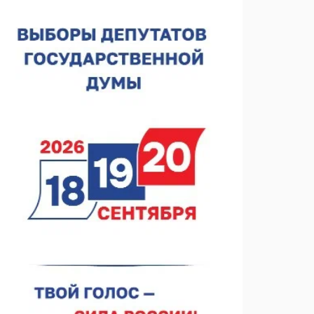
Нижегородская область подписала соглашения с
регионами Киргизии
06.08.2026 15:26
Видели ночь, бежали всю ночь... На
Нижневолжской набережной прошел необычный
забег
06.08.2026 15:25
Они закрыли наш гештальт
06.08.2026 15:05
Нижегородские хирурги выполнили трансоральную
операцию на щитовидной железе
06.08.2026 15:03
Более 30 нижегородцев прошли обучение для
соцконтракта
06.08.2026 14:46