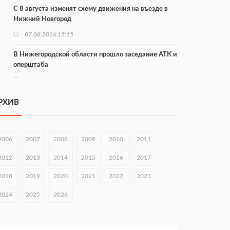
С 8 августа изменят схему движения на въезде в
Нижний Новгород
07.08.2026 15:15
В Нижегородской области прошло заседание АТК и
оперштаба
07.08.2026 14:54
В Чкаловске спустили на воду «Метеор-120Р»
РХИВ
07.08.2026 14:01
В Нижегородской области выбрали лучшего
2006
2007
2008
2009
2010
2011
лесного пожарного
2012
2013
2014
2015
2016
2017
07.08.2026 13:48
2018
2019
2020
2021
2022
2023
В Нижнем Новгороде отметили 70-летие Дня
строителя
2024
2025
2026
07.08.2026 13:15
В Нижегородской области посещаемость