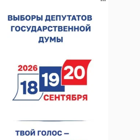
спортобъектов выросла на 28%
07.08.2026 12:15
В Нижнем Новгороде прошло совещание
Росгвардии
07.08.2026 12:04
В Нижегородской области созданы четыре ММЦ
07.08.2026 11:46
Кратковременные перерывы вещания
телерадиопрограмм ожидаются в Нижнем
Новгороде до 16 августа в связи с покраской
07.08.2026 11:20
телебашни
В автобусах Арзамаса устанавливают терминалы
оплаты
07.08.2026 11:03