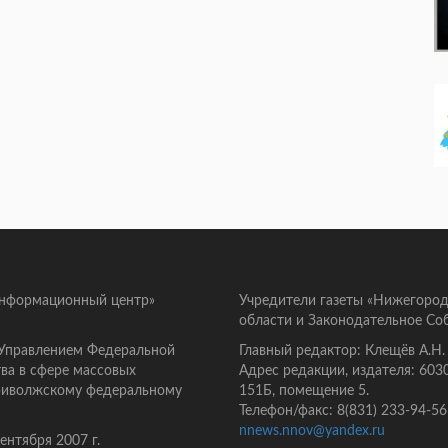
информационный центр»
Учредители газеты «Нижегород
области и Законодательное Со
 Управлением Федеральной
Главный редактор: Клещёв А.Н.
ва в сфере массовых
Адрес редакции, издателя: 603
Приволжскому федеральному
151Б, помещение 5.
Телефон/факс: 8(831) 233-94-56
nnews.nnov@yandex.ru
нтября 2007 г.