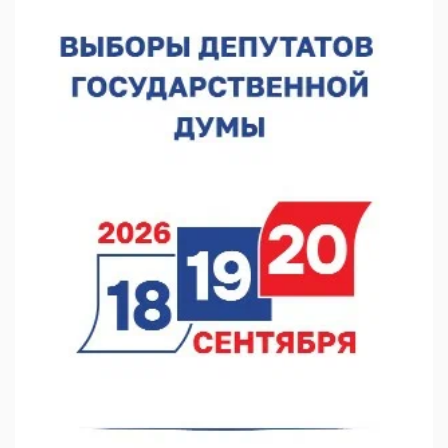
В Нижнем Новгороде отметили 70-летие Дня строителя
07.08.2026 13:15
В Нижегородской области посещаемость спортобъектов
выросла на 28%
07.08.2026 12:15
В Нижнем Новгороде прошло совещание Росгвардии
07.08.2026 12:04
В Нижегородской области созданы четыре ММЦ
07.08.2026 11:46