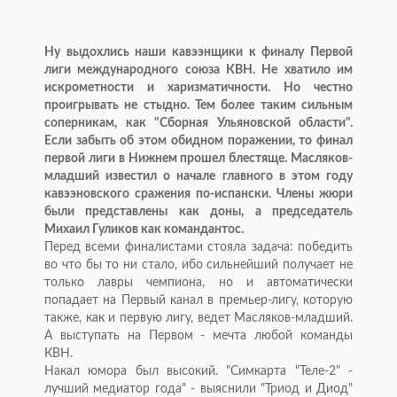
Ну выдохлись наши кавээнщики к финалу Первой
лиги международного союза КВН. Не хватило им
искрометности и харизматичности. Но честно
проигрывать не стыдно. Тем более таким сильным
соперникам, как "Сборная Ульяновской области".
Если забыть об этом обидном поражении, то финал
первой лиги в Нижнем прошел блестяще. Масляков-
младший известил о начале главного в этом году
кавээновского сражения по-испански. Члены жюри
были представлены как доны, а председатель
Михаил Гуликов как командантос.
Перед всеми финалистами стояла задача: победить
во что бы то ни стало, ибо сильнейший получает не
только лавры чемпиона, но и автоматически
попадает на Первый канал в премьер-лигу, которую
также, как и первую лигу, ведет Масляков-младший.
А выступать на Первом - мечта любой команды
КВН.
Накал юмора был высокий. "Симкарта "Теле-2" -
лучший медиатор года" - выяснили "Триод и Диод"