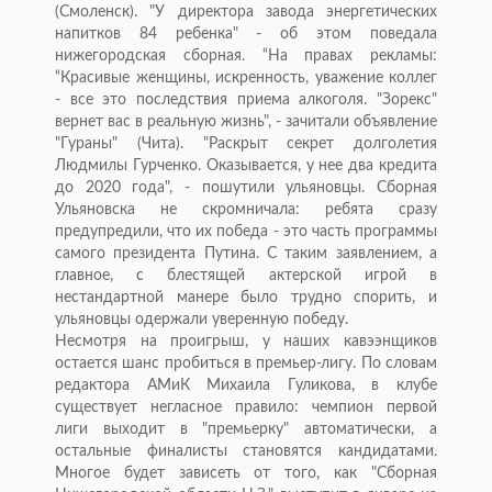
(Смоленск). "У директора завода энергетических
напитков 84 ребенка" - об этом поведала
нижегородская сборная. “На правах рекламы:
“Красивые женщины, искренность, уважение коллег
- все это последствия приема алкоголя. "Зорекс"
вернет вас в реальную жизнь", - зачитали объявление
"Гураны" (Чита). "Раскрыт секрет долголетия
Людмилы Гурченко. Оказывается, у нее два кредита
до 2020 года", - пошутили ульяновцы. Сборная
Ульяновска не скромничала: ребята сразу
предупредили, что их победа - это часть программы
самого президента Путина. С таким заявлением, а
главное, с блестящей актерской игрой в
нестандартной манере было трудно спорить, и
ульяновцы одержали уверенную победу.
Несмотря на проигрыш, у наших кавээнщиков
остается шанс пробиться в премьер-лигу. По словам
редактора АМиК Михаила Гуликова, в клубе
существует негласное правило: чемпион первой
лиги выходит в "премьерку" автоматически, а
остальные финалисты становятся кандидатами.
Многое будет зависеть от того, как "Сборная