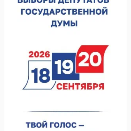
07.08.2026 12:04
В Нижегородской области созданы четыре ММЦ
07.08.2026 11:46
Кратковременные перерывы вещания телерадиопрограмм
ожидаются в Нижнем Новгороде до 16 августа в связи с
покраской телебашни
07.08.2026 11:20
В автобусах Арзамаса устанавливают терминалы оплаты
07.08.2026 11:03