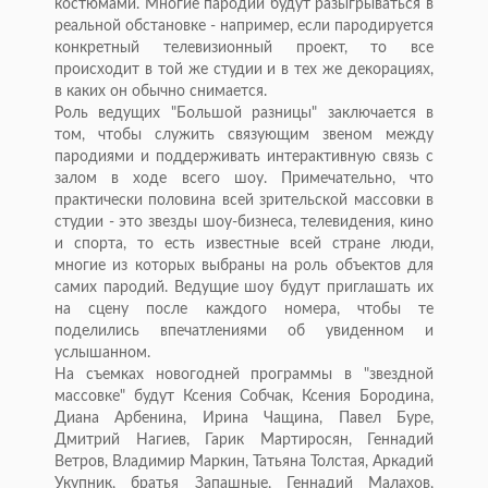
костюмами. Многие пародии будут разыгрываться в
реальной обстановке - например, если пародируется
конкретный телевизионный проект, то все
происходит в той же студии и в тех же декорациях,
в каких он обычно снимается.
Роль ведущих "Большой разницы" заключается в
том, чтобы служить связующим звеном между
пародиями и поддерживать интерактивную связь с
залом в ходе всего шоу. Примечательно, что
практически половина всей зрительской массовки в
студии - это звезды шоу-бизнеса, телевидения, кино
и спорта, то есть известные всей стране люди,
многие из которых выбраны на роль объектов для
самих пародий. Ведущие шоу будут приглашать их
на сцену после каждого номера, чтобы те
поделились впечатлениями об увиденном и
услышанном.
На съемках новогодней программы в "звездной
массовке" будут Ксения Собчак, Ксения Бородина,
Диана Арбенина, Ирина Чащина, Павел Буре,
Дмитрий Нагиев, Гарик Мартиросян, Геннадий
Ветров, Владимир Маркин, Татьяна Толстая, Аркадий
Укупник, братья Запашные, Геннадий Малахов,