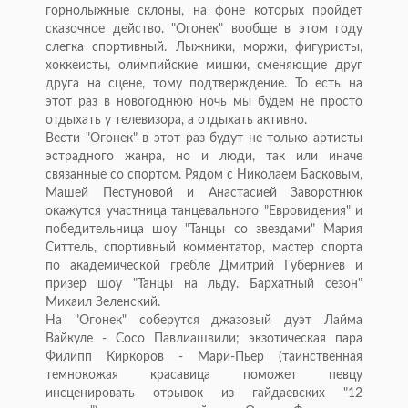
горнолыжные склоны, на фоне которых пройдет
сказочное действо. "Огонек" вообще в этом году
слегка спортивный. Лыжники, моржи, фигуристы,
хоккеисты, олимпийские мишки, сменяющие друг
друга на сцене, тому подтверждение. То есть на
этот раз в новогоднюю ночь мы будем не просто
отдыхать у телевизора, а отдыхать активно.
Вести "Огонек" в этот раз будут не только артисты
эстрадного жанра, но и люди, так или иначе
связанные со спортом. Рядом с Николаем Басковым,
Машей Пестуновой и Анастасией Заворотнюк
окажутся участница танцевального "Евровидения" и
победительница шоу "Танцы со звездами" Мария
Ситтель, спортивный комментатор, мастер спорта
по академической гребле Дмитрий Губерниев и
призер шоу "Танцы на льду. Бархатный сезон"
Михаил Зеленский.
На "Огонек" соберутся джазовый дуэт Лайма
Вайкуле - Сосо Павлиашвили; экзотическая пара
Филипп Киркоров - Мари-Пьер (таинственная
темнокожая красавица поможет певцу
инсценировать отрывок из гайдаевских "12