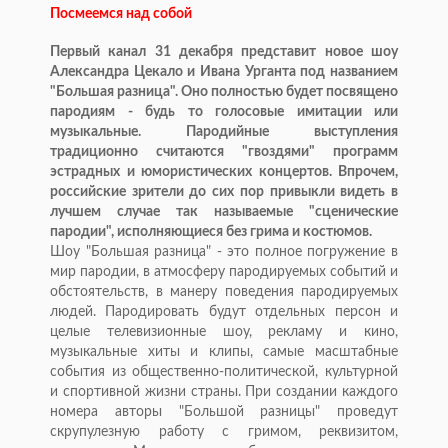
Посмеемся над собой
Первый канал 31 декабря представит новое шоу
Александра Цекало и Ивана Урганта под названием
"Большая разница". Оно полностью будет посвящено
пародиям - будь то голосовые имитации или
музыкальные. Пародийные выступления
традиционно считаются "гвоздями" программ
эстрадных и юмористических концертов. Впрочем,
российские зрители до сих пор привыкли видеть в
лучшем случае так называемые "сценические
пародии", исполняющиеся без грима и костюмов.
Шоу "Большая разница" - это полное погружение в
мир пародии, в атмосферу пародируемых событий и
обстоятельств, в манеру поведения пародируемых
людей. Пародировать будут отдельных персон и
целые телевизионные шоу, рекламу и кино,
музыкальные хиты и клипы, самые масштабные
события из общественно-политической, культурной
и спортивной жизни страны. При создании каждого
номера авторы "Большой разницы" проведут
скрупулезную работу с гримом, реквизитом,