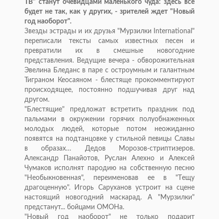
ТВ" станут очевидцами маленького чуда: здесь все
будет не так, как у других, - зрителей ждет "Новый
год наоборот".
Звeзды эстрады и их друзья "Мурзилки International"
переписали тексты самых известных песен и
превратили их в смешные новогодние
представления. Ведущие вечера - обворожительная
Эвелина Блeданс в паре с остроумным и галантным
Тиграном Кеосаяном - блестяще прокомментируют
происходящее, постоянно подшучивая друг над
другом.
"Блестящие" предложат встретить праздник под
пальмами в окружении горячих полуобнаженных
молодых людей, которые потом неожиданно
появятся на подтанцовке у стильной певицы Славы
в образах… Дедов Морозов-стриптизeров.
Александр Панайотов, Руслан Алехно и Алексей
Чумаков исполнят пародию на собственную песню
"Необыкновенная", переименовав ее в "Тeщу
драгоценную". Игорь Саруханов устроит на сцене
настоящий новогодний маскарад. А "Мурзилки"
предстанут... бойцами ОМОНа.
"Новый год наоборот" не только подарит