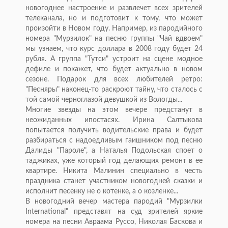
новогоднее настроение и развлечeт всех зрителей
телеканала, но и подготовит к тому, что может
произойти в Новом году. Например, из пародийного
номера "Мурзилок" на песню группы "Чай вдвоем"
мы узнаем, что курс доллара в 2008 году будет 24
рубля. А группа "Тутси" устроит на сцене модное
дефиле и покажет, что будет актуально в новом
сезоне. Подарок для всех любителей ретро:
"Песняры" наконец-то раскроют тайну, что сталось с
той самой черноглазой девушкой из Вологды...
Многие звeзды на этом вечере предстанут в
неожиданных ипостасях. Ирина Салтыкова
попытается получить водительские права и будет
разбираться с надоедливым гаишником под песню
Далиды "Пароле", а Наталья Подольская споeт о
таджиках, уже который год делающих ремонт в еe
квартире. Никита Малинин специально в честь
праздника станет участником новогодней сказки и
исполнит песенку не о котeнке, а о козлeнке...
В новогодний вечер мастера пародий "Мурзилки
International" представят на суд зрителей яркие
номера на песни Авраама Руссо, Николая Баскова и