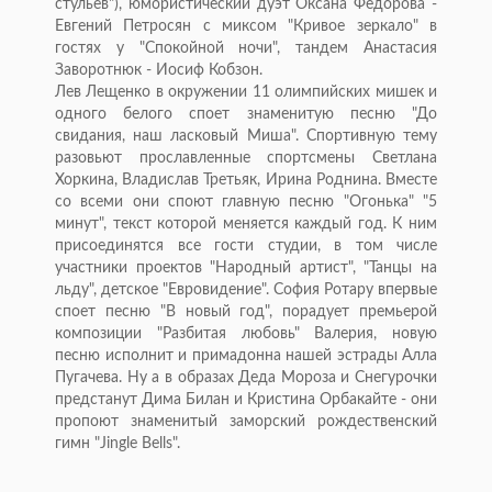
стульев"), юмористический дуэт Оксана Федорова -
Евгений Петросян с миксом "Кривое зеркало" в
гостях у "Спокойной ночи", тандем Анастасия
Заворотнюк - Иосиф Кобзон.
Лев Лещенко в окружении 11 олимпийских мишек и
одного белого споет знаменитую песню "До
свидания, наш ласковый Миша". Спортивную тему
разовьют прославленные спортсмены Светлана
Хоркина, Владислав Третьяк, Ирина Роднина. Вместе
со всеми они споют главную песню "Огонька" "5
минут", текст которой меняется каждый год. К ним
присоединятся все гости студии, в том числе
участники проектов "Народный артист", "Танцы на
льду", детское "Евровидение". София Ротару впервые
споет песню "В новый год", порадует премьерой
композиции "Разбитая любовь" Валерия, новую
песню исполнит и примадонна нашей эстрады Алла
Пугачева. Ну а в образах Деда Мороза и Снегурочки
предстанут Дима Билан и Кристина Орбакайте - они
пропоют знаменитый заморский рождественский
гимн "Jingle Bells".