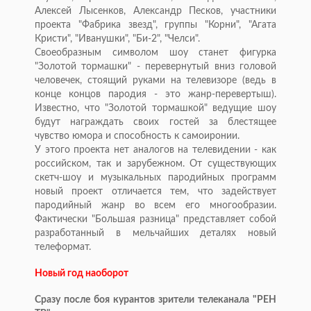
Алексей Лысенков, Александр Песков, участники
проекта "Фабрика звезд", группы "Корни", "Агата
Кристи", "Иванушки", "Би-2", "Челси".
Своеобразным символом шоу станет фигурка
"Золотой тормашки" - перевернутый вниз головой
человечек, стоящий руками на телевизоре (ведь в
конце концов пародия - это жанр-перевертыш).
Известно, что "Золотой тормашкой" ведущие шоу
будут награждать своих гостей за блестящее
чувство юмора и способность к самоиронии.
У этого проекта нет аналогов на телевидении - как
российском, так и зарубежном. От существующих
скетч-шоу и музыкальных пародийных программ
новый проект отличается тем, что задействует
пародийный жанр во всем его многообразии.
Фактически "Большая разница" представляет собой
разработанный в мельчайших деталях новый
телеформат.
Новый год наоборот
Сразу после боя курантов зрители телеканала "РЕН