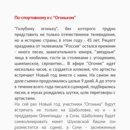
По-спортивному и с "Огоньком"
"Голубому огоньку", без которого трудно
представить не только отечественное телевидение,
но и историю страны, в этом году - 45 лет. Рецепт
праздника от телеканала "Россия" остался прежним
- много песен, зажигательного юмора, "звездные"
лица в изобилии, гости за столиками с угощением,
шампанское, серпантин… В эфире "Огонек" идет
несколько часов, и создается иллюзия, что артисты
встречают Новый год вместе с нами. На самом же
деле съемки продолжались целых 9 дней. А до этого
в течение всего года писался сценарий, подбирались
песни, в муках рождались шутки, шли переговоры с
артистами.
На сей раз Новый год участники "Огонька" будут
встречать не только на Шаболовке, но и - в
преддверии Олимпиады - в Сочи. Шаболовку будет
символизировать макет Шуховской башни (он
разместится на сцене), а Сочи - заснеженные