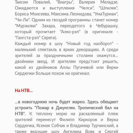
Таисии Повалий, "Виагры", Валерия Меладзе.
Ожидаются и выступления "Челси", "Шпилек",
Бориса Моисеева, Максима Леонидова, "УмаТурман",
"Чи-Ли". Одним из гвоздей программы станет номер
"Мурзилки" Захара, переодетого в Чебурашку,
который прочитает "Алко-рэп" (в оригинале -
"Гангста-рэп" Серeги).
Каждый номер в шоу "Новый год наоборот" -
маленький спектакль в ярких декорациях. А среди
зрителей за праздничными столами окажутся…
двойники звeзд. И зрителям предстоит решить,
какой из двойников Аллы Пугачeвой или Верки
Сердючки больше похож на оригинал.
На НТВ…
…в новогоднюю ночь будет жарко. Здесь обещают
устроить "Пожар в Джунглях. Тропический бал на
НТВ".
К теплому морю на раскаленный пляж
зрителей перенесут Филипп Киркоров и Верка
Сердючка, Ксения Собчак и Владимир Турчинский, а
также ведущие шоу Ангелина Вовк и Сергей