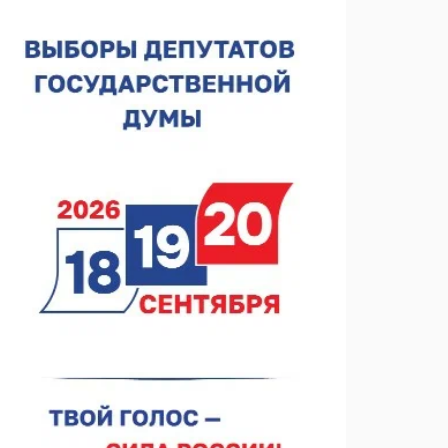
лесного пожарного
07.08.2026 13:48
В Нижнем Новгороде отметили 70-летие Дня
строителя
07.08.2026 13:15
В Нижегородской области посещаемость
спортобъектов выросла на 28%
07.08.2026 12:15
В Нижнем Новгороде прошло совещание
Росгвардии
07.08.2026 12:04
В Нижегородской области созданы четыре ММЦ
07.08.2026 11:46