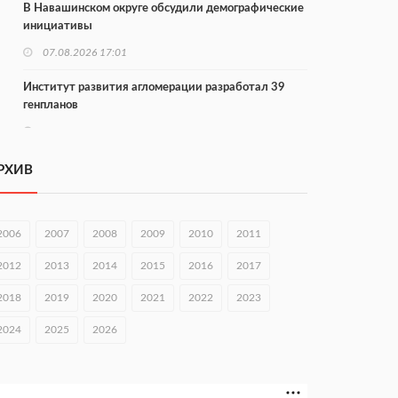
В Навашинском округе обсудили демографические
инициативы
07.08.2026 17:01
Институт развития агломерации разработал 39
генпланов
07.08.2026 16:57
С 8 августа изменят схему движения на въезде в
РХИВ
Нижний Новгород
07.08.2026 15:15
2006
2007
2008
2009
2010
2011
В Нижегородской области прошло заседание АТК и
оперштаба
2012
2013
2014
2015
2016
2017
07.08.2026 14:54
2018
2019
2020
2021
2022
2023
В Чкаловске спустили на воду «Метеор-120Р»
2024
2025
2026
07.08.2026 14:01
В Нижегородской области выбрали лучшего