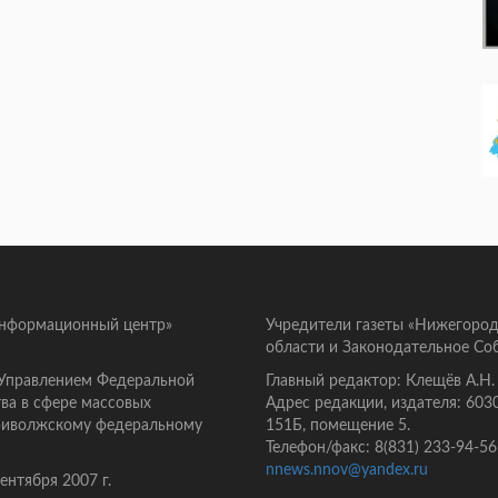
информационный центр»
Учредители газеты «Нижегород
области и Законодательное Со
 Управлением Федеральной
Главный редактор: Клещёв А.Н.
ва в сфере массовых
Адрес редакции, издателя: 603
Приволжскому федеральному
151Б, помещение 5.
Телефон/факс: 8(831) 233-94-56
nnews.nnov@yandex.ru
нтября 2007 г.