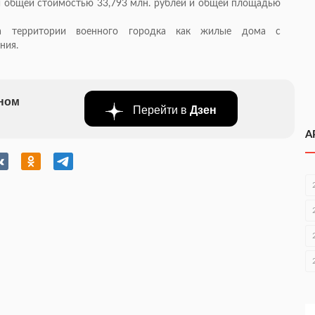
и общей стоимостью 33,793 млн. рублей и общей площадью
на территории военного городка как жилые дома с
ния.
бном
Перейти в
Дзен
А