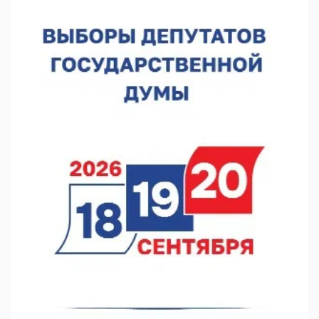
Киргизии
06.08.2026 15:26
Видели ночь, бежали всю ночь... На Нижневолжской
набережной прошел необычный забег
06.08.2026 15:25
Они закрыли наш гештальт
06.08.2026 15:05
Нижегородские хирурги выполнили трансоральную
операцию на щитовидной железе
06.08.2026 15:03
Более 30 нижегородцев прошли обучение для соцконтракта
06.08.2026 14:46