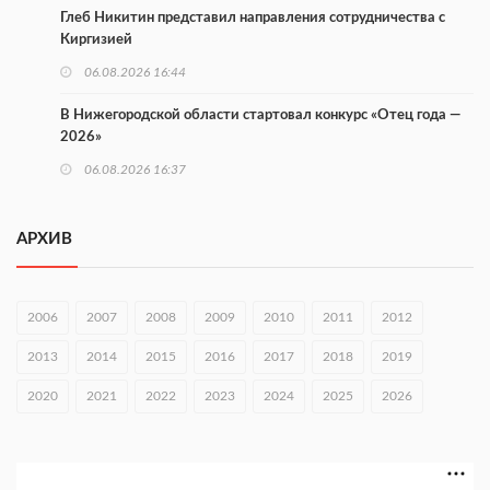
Глеб Никитин представил направления сотрудничества с
Киргизией
06.08.2026 16:44
В Нижегородской области стартовал конкурс «Отец года —
2026»
06.08.2026 16:37
Городец подписал соглашения с Кара-Кулем и Токмоком
АРХИВ
06.08.2026 16:26
Экспорт продукции АПК Нижегородской области вырос в 1,9
раза
2006
2007
2008
2009
2010
2011
2012
06.08.2026 16:18
2013
2014
2015
2016
2017
2018
2019
В Нижнем Новгороде открыли фестиваль «Семья
2020
2021
2022
2023
2024
2025
2026
Нижегородская»
06.08.2026 16:08
Нижегородская область подписала соглашения с регионами