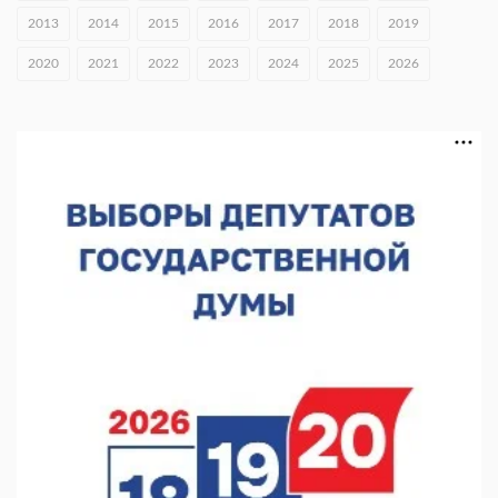
06.08.2026 16:18
2013
2014
2015
2016
2017
2018
2019
В Нижнем Новгороде открыли фестиваль «Семья
2020
2021
2022
2023
2024
2025
2026
Нижегородская»
06.08.2026 16:08
Нижегородская область подписала соглашения с регионами
Киргизии
06.08.2026 15:26
Видели ночь, бежали всю ночь... На Нижневолжской
набережной прошел необычный забег
06.08.2026 15:25
Они закрыли наш гештальт
06.08.2026 15:05
Нижегородские хирурги выполнили трансоральную
операцию на щитовидной железе
06.08.2026 15:03