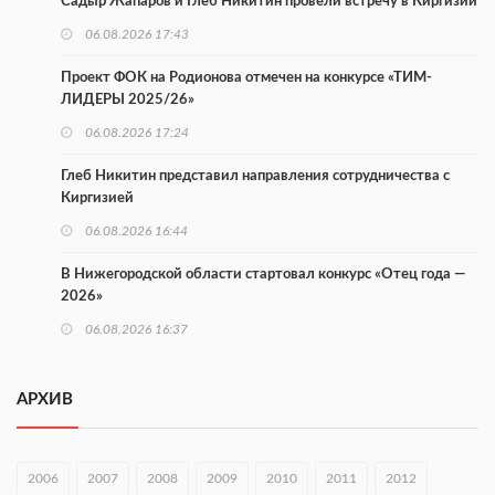
Садыр Жапаров и Глеб Никитин провели встречу в Киргизии
06.08.2026 17:43
Проект ФОК на Родионова отмечен на конкурсе «ТИМ-
ЛИДЕРЫ 2025/26»
06.08.2026 17:24
Глеб Никитин представил направления сотрудничества с
Киргизией
06.08.2026 16:44
В Нижегородской области стартовал конкурс «Отец года —
2026»
06.08.2026 16:37
Городец подписал соглашения с Кара-Кулем и Токмоком
АРХИВ
06.08.2026 16:26
Экспорт продукции АПК Нижегородской области вырос в 1,9
раза
2006
2007
2008
2009
2010
2011
2012