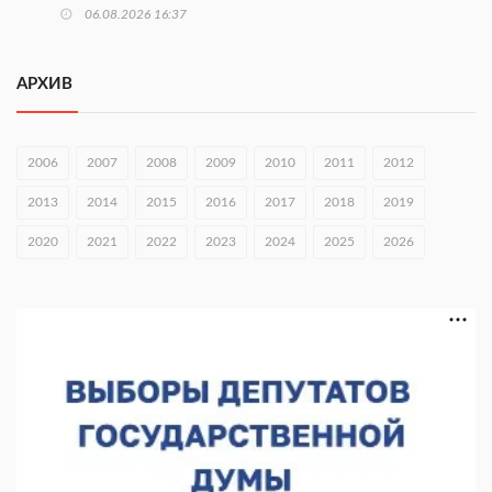
06.08.2026 16:37
Городец подписал соглашения с Кара-Кулем и Токмоком
АРХИВ
06.08.2026 16:26
Экспорт продукции АПК Нижегородской области вырос в 1,9
раза
2006
2007
2008
2009
2010
2011
2012
06.08.2026 16:18
2013
2014
2015
2016
2017
2018
2019
В Нижнем Новгороде открыли фестиваль «Семья
2020
2021
2022
2023
2024
2025
2026
Нижегородская»
06.08.2026 16:08
Нижегородская область подписала соглашения с регионами
Киргизии
06.08.2026 15:26
Видели ночь, бежали всю ночь... На Нижневолжской
набережной прошел необычный забег
06.08.2026 15:25