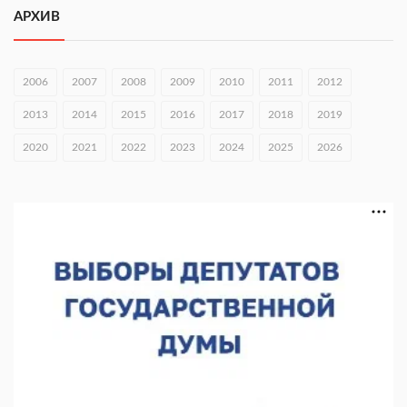
АРХИВ
06.08.2026 16:26
Экспорт продукции АПК Нижегородской области вырос в 1,9
раза
2006
2007
2008
2009
2010
2011
2012
06.08.2026 16:18
2013
2014
2015
2016
2017
2018
2019
В Нижнем Новгороде открыли фестиваль «Семья
2020
2021
2022
2023
2024
2025
2026
Нижегородская»
06.08.2026 16:08
Нижегородская область подписала соглашения с регионами
Киргизии
06.08.2026 15:26
Видели ночь, бежали всю ночь... На Нижневолжской
набережной прошел необычный забег
06.08.2026 15:25
Они закрыли наш гештальт