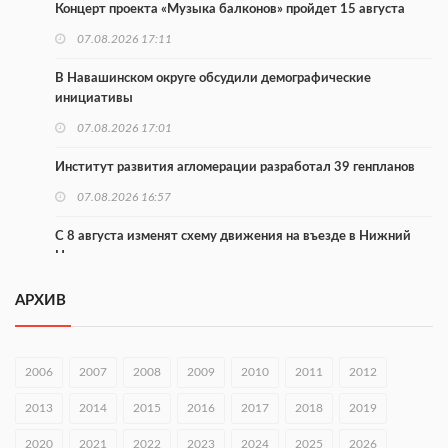
Концерт проекта «Музыка балконов» пройдет 15 августа
07.08.2026 17:11
В Навашинском округе обсудили демографические
инициативы
07.08.2026 17:01
Институт развития агломерации разработал 39 генпланов
07.08.2026 16:57
С 8 августа изменят схему движения на въезде в Нижний
Новгород
07.08.2026 15:15
АРХИВ
В Нижегородской области прошло заседание АТК и
оперштаба
2006
2007
2008
2009
2010
2011
2012
07.08.2026 14:54
2013
2014
2015
2016
2017
2018
2019
В Чкаловске спустили на воду «Метеор-120Р»
2020
07.08.2026 14:01
2021
2022
2023
2024
2025
2026