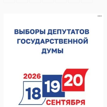
В Нижегородской области выбрали лучшего лесного
пожарного
07.08.2026 13:48
В Нижнем Новгороде отметили 70-летие Дня строителя
07.08.2026 13:15
В Нижегородской области посещаемость спортобъектов
выросла на 28%
07.08.2026 12:15
В Нижнем Новгороде прошло совещание Росгвардии
07.08.2026 12:04
В Нижегородской области созданы четыре ММЦ
07.08.2026 11:46