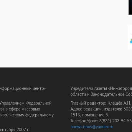
информационный центр»
Учредители газеты «Нижегород
области и Законодательное Со
 Управлением Федеральной
Главный редактор: Клещёв А.Н.
ва в сфере массовых
Адрес редакции, издателя: 603
Приволжскому федеральному
151Б, помещение 5.
Телефон/факс: 8(831) 233-94-56
nnews.nnov@yandex.ru
нтября 2007 г.