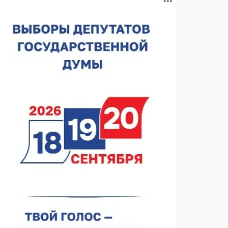
Нижегородская область подписала соглашения с
регионами Киргизии
06.08.2026 15:26
Видели ночь, бежали всю ночь... На
Нижневолжской набережной прошел необычный
забег
06.08.2026 15:25
Они закрыли наш гештальт
06.08.2026 15:05
Нижегородские хирурги выполнили трансоральную
операцию на щитовидной железе
06.08.2026 15:03
Более 30 нижегородцев прошли обучение для
соцконтракта
06.08.2026 14:46