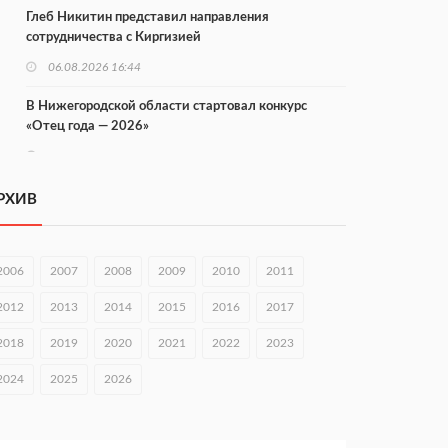
Глеб Никитин представил направления
сотрудничества с Киргизией
06.08.2026 16:44
В Нижегородской области стартовал конкурс
«Отец года — 2026»
06.08.2026 16:37
Городец подписал соглашения с Кара-Кулем и
РХИВ
Токмоком
06.08.2026 16:26
2006
2007
2008
2009
2010
2011
Экспорт продукции АПК Нижегородской области
вырос в 1,9 раза
2012
2013
2014
2015
2016
2017
06.08.2026 16:18
2018
2019
2020
2021
2022
2023
В Нижнем Новгороде открыли фестиваль «Семья
2024
2025
2026
Нижегородская»
06.08.2026 16:08