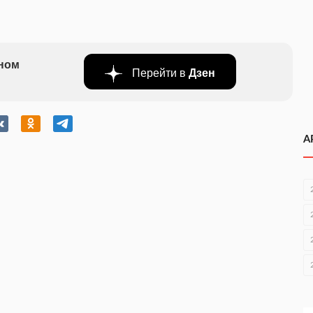
бном
Перейти в
Дзен
А