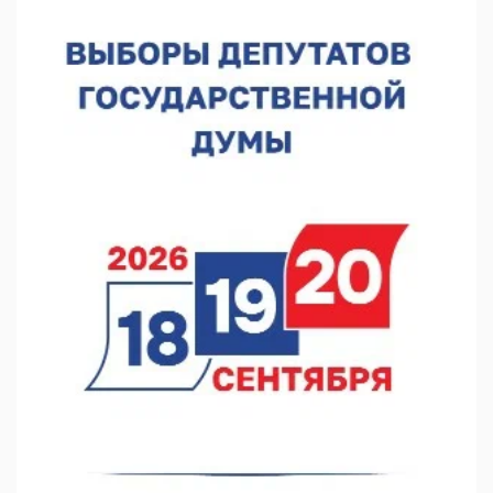
В Нижегородской области наградили лидеров
строительства
06.08.2026 18:02
Садыр Жапаров и Глеб Никитин провели встречу в Киргизии
06.08.2026 17:43
Проект ФОК на Родионова отмечен на конкурсе «ТИМ-
ЛИДЕРЫ 2025/26»
06.08.2026 17:24
Глеб Никитин представил направления сотрудничества с
Киргизией
06.08.2026 16:44