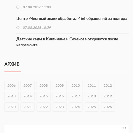
07.08.2026 11:03
Центр «Честный знак» обработал 466 обращений за полгода
07.08.2026 10:59
Детские сады в Княгинине и Сеченове откроются после
капремонта
07.08.2026 10:53
АРХИВ
В Сеченовском округе открыт лагерь «Теплый стан»
07.08.2026 10:35
2006
2007
2008
2009
2010
2011
2012
Тульские мастера и сегодня куют славу и доблесть русского
оружия
2013
2014
2015
2016
2017
2018
2019
07.08.2026 10:15
2020
2021
2022
2023
2024
2025
2026
В Нижнем Новгороде откроют IT-центр по
кибербезопасности
06.08.2026 18:42